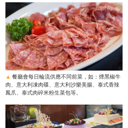
▲
餐廳會每日輪流供應不同前菜，如：煙黑椒牛
肉、意大利凍肉碟、意大利沙樂美腸、泰式香辣
鳳爪、泰式肉碎米粉生菜包等。