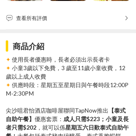
查看所有評價
商品介紹
✦
使用長者優惠時，長者必須出示長者卡
✦
小童3歲以下免費，3 歲至11歲小童收費，12
歲以上成人收費
✦
供應時段：星期五至星期日與午餐時段12:00P
M-2:30PM
尖沙咀君怡酒店咖啡屋聯同TapNow推出
【泰式
自助午餐】
優惠套票：
成人只需$223；小童及長
者只需$202
，就可以係
星期五六日歎泰式自助午
餐
！大餐包括泰式豬肉碎釀蛋、泰式香脆蝦餅、