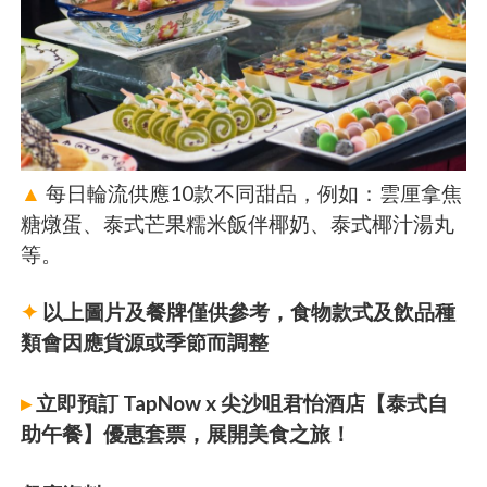
▲
每日輪流供應10款不同甜品，例如：雲厘拿焦
糖燉蛋、泰式芒果糯米飯伴椰奶、泰式椰汁湯丸
等。
✦
以上圖片及餐牌僅供參考，食物款式及飲品種
類會因應貨源或季節而調整
▸
立即預訂 TapNow x 尖沙咀君怡酒店【泰式自
助午餐】優惠套票，展開美食之旅！