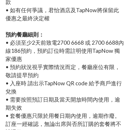
款
• 如有任何爭議，君怡酒店及TapNow將保留此
優惠之最終決定權
預約餐廳細則：
• 必須至少2天前致電2700 6668 或 2700 6688內
線186預約，預約訂位時需註明使用TapNow 獨
家優惠
• 預約狀況視乎實際情況而定，餐廳座位有限，
敬請提早預約
• 入座時 請出示TapNow QR code 給予商戶進行
兌換
• 需要按照預訂日期及當天開放時間內使用，逾
期失效
• 套餐優惠只限於用餐日期內使用，逾期作廢。
訂座一經確認，無論出席與否所訂購的套餐將不