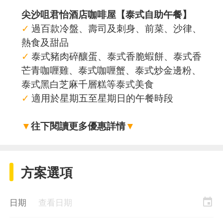
尖沙咀君怡酒店咖啡屋【泰式自助午餐】
✓
過百款冷盤、壽司及刺身、前菜、沙律、
熱食及甜品
✓
泰式豬肉碎釀蛋、泰式香脆蝦餅、泰式香
芒青咖喱雞、泰式咖喱蟹、泰式炒金邊粉、
泰式黑白芝麻千層糕等泰式美食
✓
適用於星期五至星期日的午餐時段
▼
往下閱讀更多優惠詳情
▼
方案選項
event
日期
查看日期