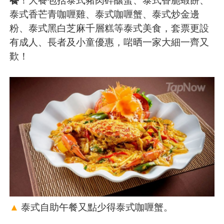
泰式香芒青咖喱雞、泰式咖喱蟹、泰式炒金邊
粉、泰式黑白芝麻千層糕等泰式美食，套票更設
有成人、長者及小童優惠，啱晒一家大細一齊又
歎！
▲
泰式自助午餐又點少得泰式咖喱蟹。