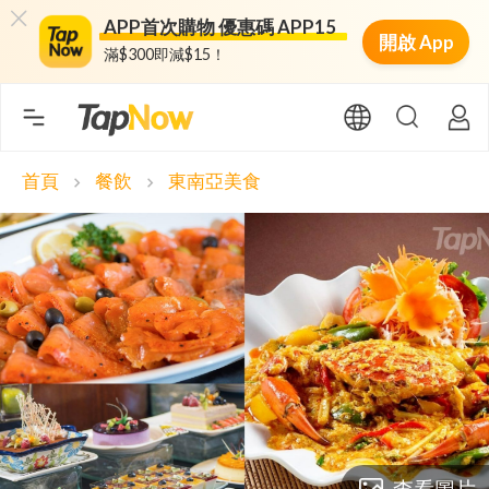
APP首次購物 優惠碼 APP15
開啟 App
滿$300即減$15！
首頁
餐飲
東南亞美食
chevron_right
chevron_right
查看圖片