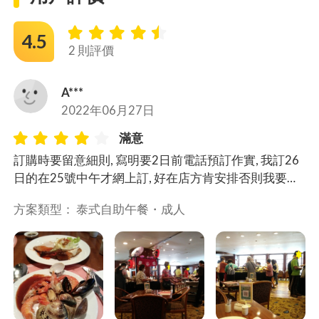
4.5
2 則評價
A***
2022年06月27日
滿意
訂購時要留意細則, 寫明要2日前電話預訂作實, 我訂26
日的在25號中午才網上訂, 好在店方肯安排否則我要浪
費套票, 其實TapNow是否有責任提示客人呢?? CP值高,
方案類型： 
泰式自助午餐・
成人
 雖然有做本地包團餐, 由於暫時仍不算多包團, 所以還可
以.