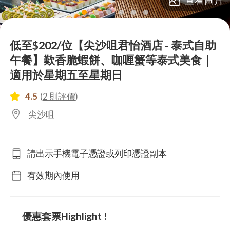
lens
lens
lens
lens
lens
lens
低至$202/位【尖沙咀君怡酒店 - 泰式自助
午餐】歎香脆蝦餅、咖喱蟹等泰式美食｜
適用於星期五至星期日
4.5
(
2 則評價
)
尖沙咀
請出示手機電子憑證或列印憑證副本
有效期內使用
優惠套票Highlight !