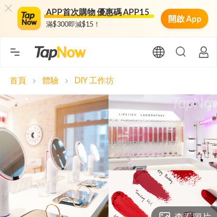
APP首次購物 優惠碼 APP15
開啟 App
滿$300即減$15！
首頁
體驗
DIY 工作坊
chevron_right
chevron_right
查看圖片