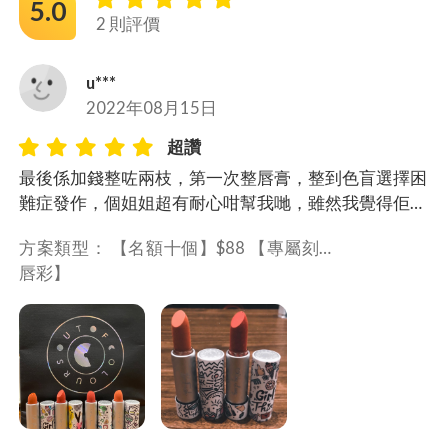
5.0
2 則評價
u***
2022年08月15日
超讚
最後係加錢整咗兩枝，第一次整唇膏，整到色盲選擇困
難症發作，個姐姐超有耐心咁幫我哋，雖然我覺得佢內
心可能已經表示我哋點解可以咁煩🤣
方案類型： 
【名額十個】$88 【專屬刻名
唇彩】