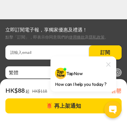
立即訂閱電子報，享獨家優惠及禮遇！
點擊「訂閱」，即表示你同意我們的
使用條款
及
隱私政策
。
訂閱
繁體
HK$88
售罄
起
HK$118
再上架通知
關於TapNow |
TapNow Blog |
加入成為合作夥伴
|
網站條款
|
幫助
中心