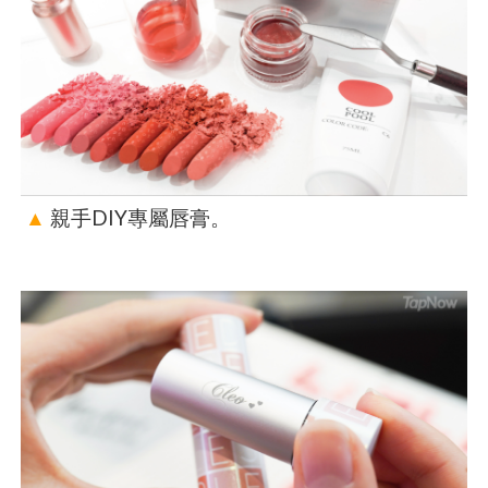
▲
親手DIY專屬唇膏。