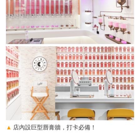
▲
店內設巨型唇膏牆，打卡必備！