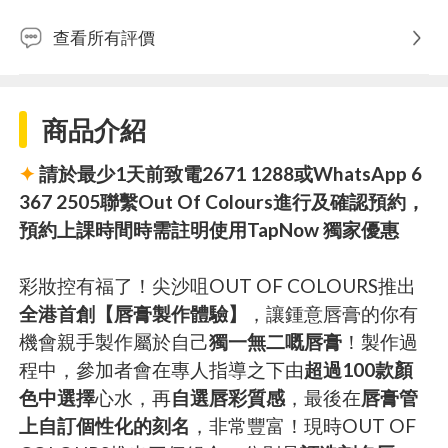
查看所有評價
商品介紹
✦
請於最少1天前致電2671 1288或WhatsApp 6
367 2505聯繫Out Of Colours進行及確認預約，
預約上課時間時需註明使用TapNow 獨家優惠
彩妝控有福了！尖沙咀OUT OF COLOURS推出
全港首創【唇膏製作體驗】
，讓鍾意唇膏的你有
機會親手製作屬於自己
獨一無二嘅唇膏
！製作過
程中，參加者會在專人指導之下由
超過100款顏
色中選擇
心水，再
自選唇彩質感
，最後在
唇膏管
上自訂個性化的刻名
，非常豐富！現時OUT OF