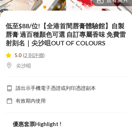
lens
lens
lens
lens
lens
lens
lens
低至$88/位!【全港首間唇膏體驗館】自製
唇膏 過百種顏色可選 自訂專屬香味 免費雷
射刻名｜尖沙咀OUT OF COLOURS
5.0
(
2 則評價
)
尖沙咀
請出示手機電子憑證或列印憑證副本
有效期內使用
優惠套票Highlight !