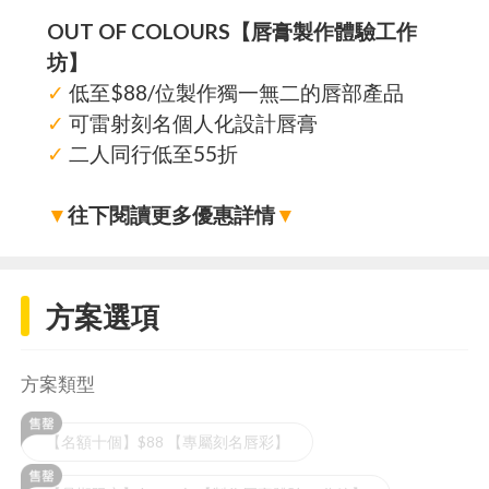
OUT OF COLOURS【唇膏製作體驗工作
坊】
✓
低至$88/位製作獨一無二的唇部產品
✓
可雷射刻名個人化設計唇膏
✓
二人同行低至55折
▼
往下閱讀更多優惠詳情
▼
方案選項
方案類型
【名額十個】$88 【專屬刻名唇彩】