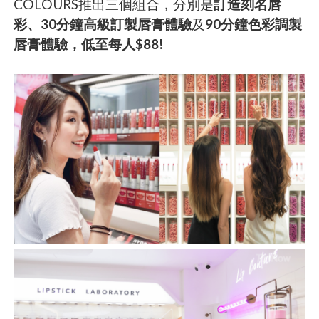
COLOURS推出三個組合，分別是
訂造刻名唇
彩、30分鐘高級訂製唇膏體驗
及
90分鐘色彩調製
唇膏體驗，低至每人$88!