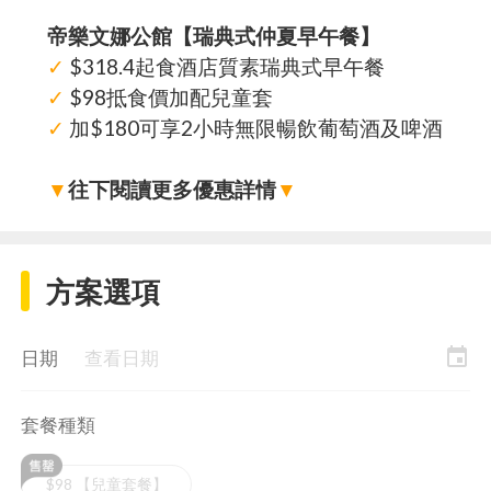
帝樂文娜公館【瑞典式仲夏早午餐】
✓
$318.4起食酒店質素瑞典式早午餐
✓
$98抵食價加配兒童套
✓
加$180可享2小時無限暢飲葡萄酒及啤酒
▼
往下閱讀更多優惠詳情
▼
方案選項
event
日期
查看日期
套餐種類
$98 【兒童套餐】