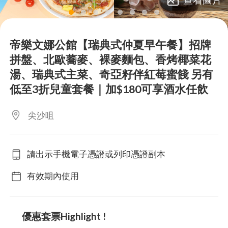
lens
lens
lens
lens
lens
lens
lens
lens
帝樂文娜公館【瑞典式仲夏早午餐】招牌
拼盤、北歐蕎麥、裸麥麵包、香烤椰菜花
湯、瑞典式主菜、奇亞籽伴紅莓蜜餞 另有
低至3折兒童套餐｜加$180可享酒水任飲
尖沙咀
請出示手機電子憑證或列印憑證副本
有效期內使用
優惠套票Highlight !