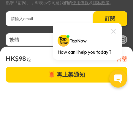
點擊「訂閱」，即表示你同意我們的
使用條款
及
隱私政策
。
訂閱
繁體
HK$98
售罄
起
再上架通知
關於TapNow |
TapNow Blog |
加入成為合作夥伴
|
網站條款
|
幫助
中心
© 2026 TapNow. All Rights Reserved.