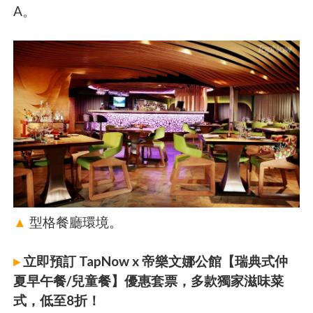
A。
▲
型格餐廳環境。
▸
立即預訂 TapNow x 帝樂文娜公館【瑞典式仲
夏早午餐/兒童餐】優惠套票，多款獨家滋味菜
式，低至8折！