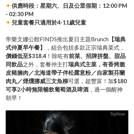
✦
供應時段：星期六、日及公眾假期：12:00 PM
- 02:30 PM
✦
兒童套餐只適用於4-11歲兒童
帝樂文娜公館FINDS推出夏日主題Brunch
【瑞典
式仲夏早午餐】
，組合包括多款正宗瑞典菜式，
價錢低至$318.4
！除咗有
前菜、招牌拼盤、甜品
同飲品
之外，套餐仲主打
瑞典式主菜，有香烤脆
皮豬腩肉／北海道帶子伴松露意粉／自家製芬蘭
肉丸／煙燻挪威三文魚柳
可選，超豐富！加
$180
可享2小時無限暢飲葡萄酒及啤酒
，過一個醒神
朝早！