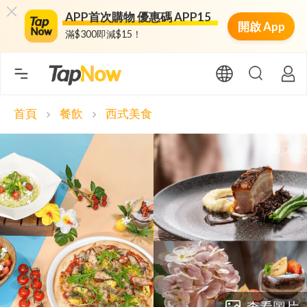
APP首次購物 優惠碼 APP15
開啟 App
滿$300即減$15！
首頁
餐飲
西式美食
chevron_right
chevron_right
查看圖片