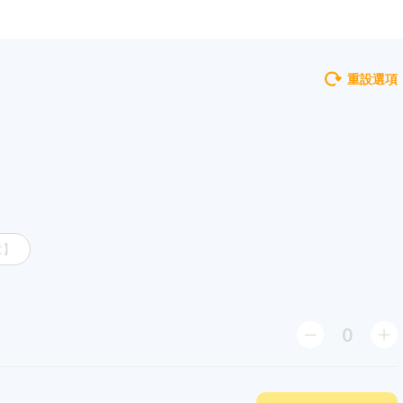
重設選項
童】
0