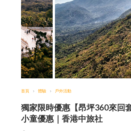
首頁
體驗
戶外活動
chevron_right
chevron_right
獨家限時優惠【昂坪360來回套
小童優惠｜香港中旅社