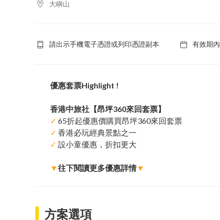
大嶼山
請出示手機電子憑證或列印憑證副本
有效期內
優惠套票Highlight !
香港中旅社【昂坪360來回套票】
✓
65折起優惠價購買昂坪360來回套票
✓
香港必玩經典景點之一
✓
設小童優惠，折扣更大
▼
往下閱讀更多優惠詳情
▼
方案選項