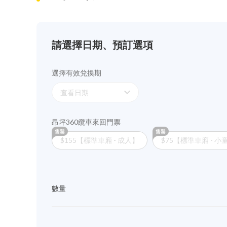
請選擇日期、預訂選項
選擇有效兌換期
expand_more
查看日期
昂坪360纜車來回門票
$155【標準車廂 - 成人】
$75【標準車廂 - 小
數量