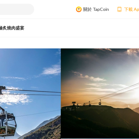
關於 TapCoin
下載 A
極炙燒肉盛宴