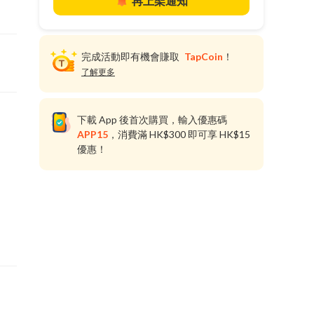
再上架通知
完成活動即有機會賺取
TapCoin
！
了解更多
下載 App 後首次購買，輸入優惠碼
APP15
，消費滿 HK$300 即可享 HK$15
優惠！