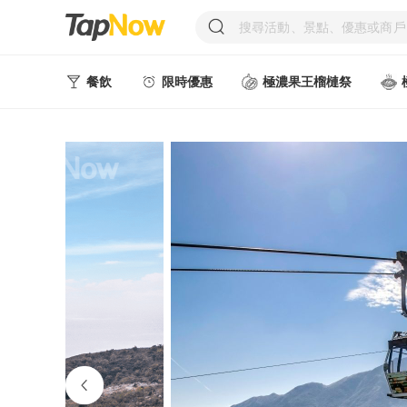
餐飲
限時優惠
極濃果王榴槤祭
人氣甜點
中式美食
西式美食
日韓美食
台式美食
東南亞美食
中西式美食