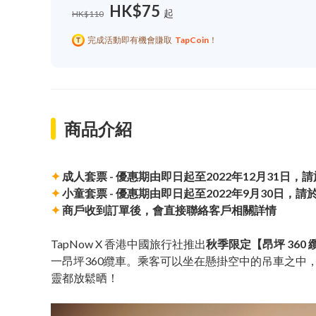
HK$75
起
HK$110
完成活動即有機會賺取
TapCoin
！
商品介紹
✦
成人套票 - 優惠期由即日起至2022年12月31日
✦
小童套票 - 優惠期由即日起至2022年9月30日，
✦
商戶收到訂單後，會直接聯絡客戶相關詳情
TapNow X 香港中國旅行社推出
秋季限定【昂坪 360 
一昂坪360纜車。乘客可以坐在懸掛空中的吊車之中
靈都放鬆晒！