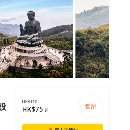
HK$110
設
售罄
HK$75
起