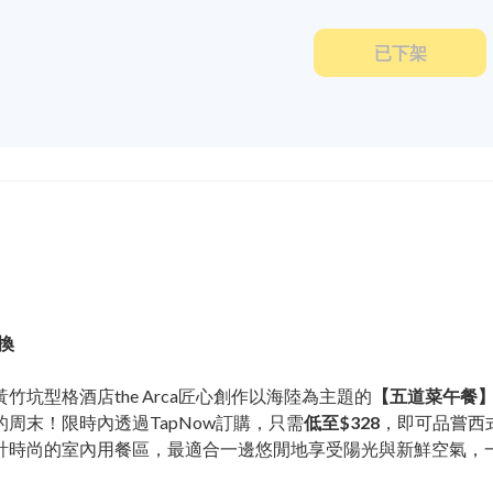
已下架
兌換
坑型格酒店the Arca匠心創作以海陸為主題的
【五道菜午餐
周末！限時內透過TapNow訂購，只需
低至$328
，即可品嘗西
計時尚的室內用餐區，最適合一邊悠閒地享受陽光與新鮮空氣，