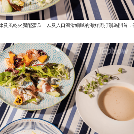
律及風乾火腿配蜜瓜，以及入口濃滑細膩的海鮮周打湯為開首，