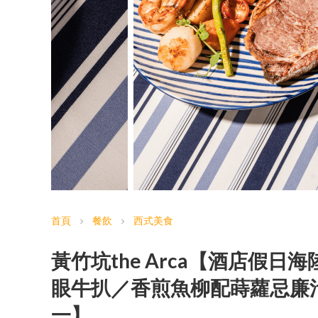
首頁
餐飲
西式美食
chevron_right
chevron_right
黃竹坑the Arca【酒店假
眼牛扒／香煎魚柳配蒔蘿忌廉
一】