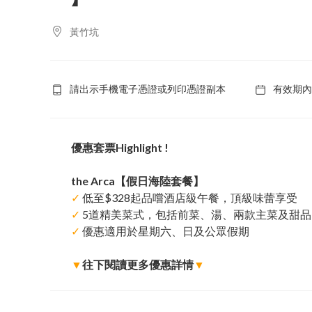
黃竹坑
請出示手機電子憑證或列印憑證副本
有效期內
優惠套票Highlight !
the Arca【假日海陸套餐】
✓
低至$328起品嚐酒店級午餐，頂級味蕾享受
✓
5道精美菜式，包括前菜、湯、兩款主菜及甜品
✓
優惠適用於星期六、日及公眾假期
▼
往下閱讀更多優惠詳情
▼