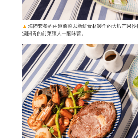
▲
海陸套餐的兩道前菜以新鮮食材製作的大蝦芒果沙
濃開胃的前菜讓人一醒味蕾。