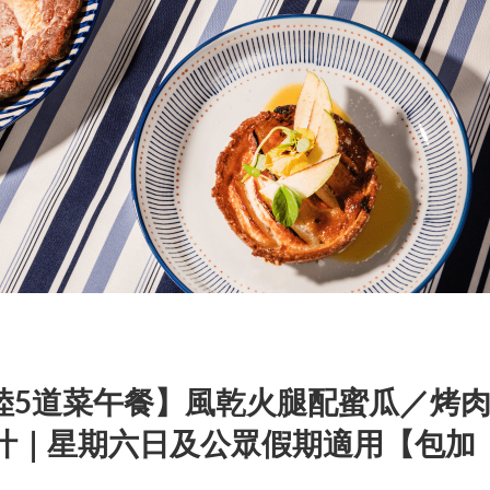
日海陸5道菜午餐】風乾火腿配蜜瓜／烤
汁｜星期六日及公眾假期適用【包加