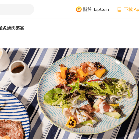
關於 TapCoin
下載 A
極炙燒肉盛宴