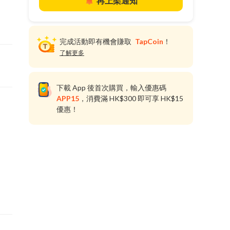
再上架通知
完成活動即有機會賺取
TapCoin
！
了解更多
下載 App 後首次購買，輸入優惠碼
APP15
，消費滿 HK$300 即可享 HK$15
優惠！