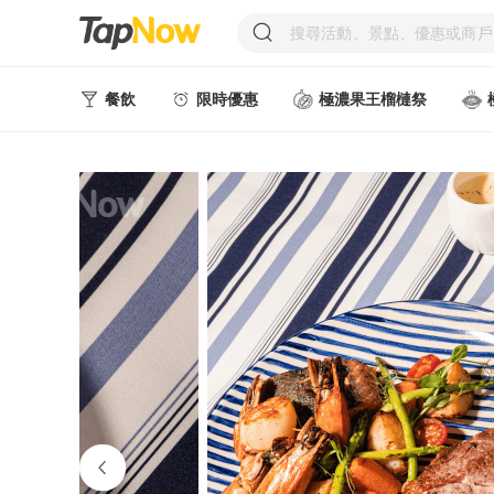
餐飲
限時優惠
極濃果王榴槤祭
人氣甜點
中式美食
西式美食
日韓美食
台式美食
東南亞美食
中西式美食