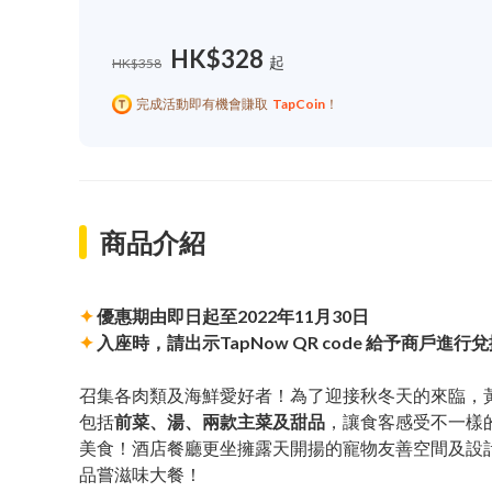
HK$328
起
HK$358
完成活動即有機會賺取
TapCoin
！
商品介紹
✦
優惠期由即日起至2022年11月30日
✦
入座時，請出示TapNow QR code 給予商戶進行
召集各肉類及海鮮愛好者！為了迎接秋冬天的來臨，黃竹
包括
前菜、湯、兩款主菜及甜品
，讓食客感受不一樣的
美食！酒店餐廳更坐擁露天開揚的寵物友善空間及設
品嘗滋味大餐！