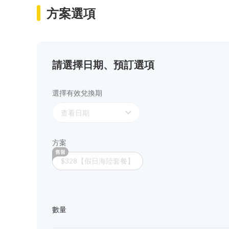
方案選項
請選擇日期、預訂選項
選擇有效兌換期
expand_more
查看日期
方案
$328【假日海陸套餐】
數量