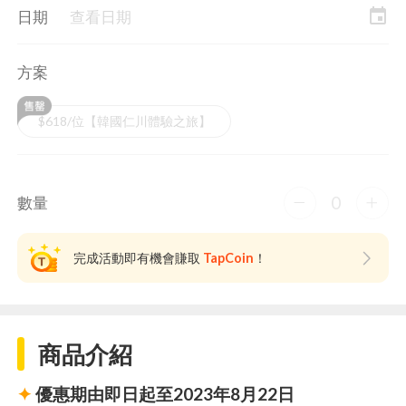
event
日期
查看日期
方案
$618/位【韓國仁川體驗之旅】
0
數量
完成活動即有機會賺取
TapCoin
！
商品介紹
✦
優惠期由即日起至2023年8月22日