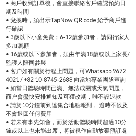
• 商戶收到訂單後，會直接聯絡客戶確認預約日
期及時間
• 兌換時，須出示TapNow QR code 給予商戶進
行確認
• 3歲以下小童免費；6-12歲參加者，請同行家人
多加照顧
• 16歲或以下參加者，須由年滿18歲或以上家長/
監護人陪同參與
• 客户如有關於行程上問題，可Whatsapp 9672
4021 / +82 10-8745-2688 向當地專業團隊查詢
• 如當日體驗時間已滿、無法成團或天氣問題，
商户會盡快安排通知及可獲改期，唯不設退款
• 請於10分鐘前到達集合地點報到， 逾時不候及
不會退回任何費用
• 若未有事先知會，而於活動體驗時間超過10分
鐘或以上也未能出席，將被視作自動放棄預訂處