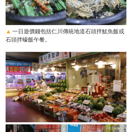
▲
一日遊價錢包括仁川傳統地道石頭拌魷魚飯或
石頭拌蠔飯午餐。