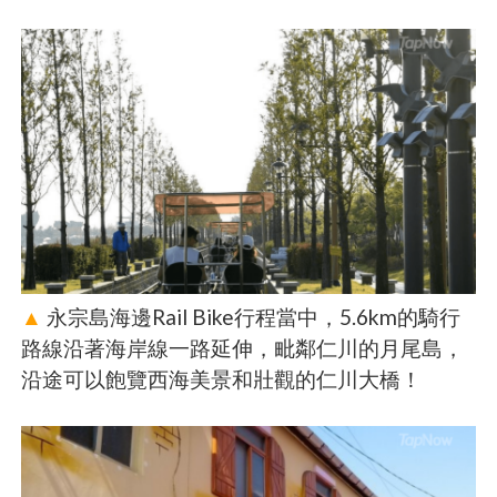
▲
永宗島海邊Rail Bike行程當中，5.6km的騎行
路線沿著海岸線一路延伸，毗鄰仁川的月尾島，
沿途可以飽覽西海美景和壯觀的仁川大橋！