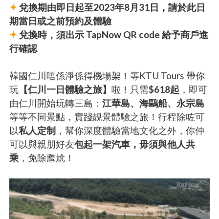
✦
兌換期由即日起至2023年8月31日，請於此日
期當日或之前預約及體驗
✦
兌換時，須出示 TapNow QR code 給予商戶進
行確認
韓國仁川唔係淨係得機場架！等KTU Tours 帶你
玩
【仁川一日體驗之旅】
啦！只需
$618起
，即可
由仁川開始玩轉三島：
江華島、海鷗船、永宗島
等等不同景點，實踐靚景體驗之旅！行程除咗可
以
私人定制
，幫你深度體驗當地文化之外，你仲
可以與親朋好友
包起一架汽車，毋須與他人共
乘
，免除尷尬！