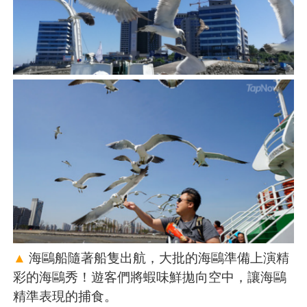
▲
海鷗船隨著船隻出航，大批的海鷗準備上演精
彩的海鷗秀！遊客們將蝦味鮮拋向空中，讓海鷗
精準表現的捕食。