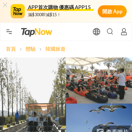
APP首次購物 優惠碼 APP15
開啟 App
滿$300即減$15！
首頁
體驗
韓國旅遊
chevron_right
chevron_right
查看圖片