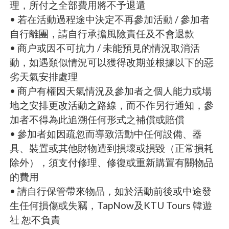
理，所付之全部費用將不予退還
• 若在活動過程途中決定不再參加活動 / 參加者
自行離團，請自行承擔風險責任及不會退款
• 商户或因不可抗力 / 未能預見的情況取消活
動，如遇類似情況可以獲得改期並根據以下的惡
劣天氣安排處理
• 商户有權因天氣情況及參加者之個人能力或場
地之安排更改活動之路線，而不作另行通知，參
加者不得為此追溯任何形式之補償或賠償
• 參加者如因疏忽而導致活動中任何設備、器
具、裝置或其他財物遭到損壞或損毀（正常損耗
除外），須支付修理、修復或重新購置有關物品
的費用
• 請自行保管帶來物品，如於活動前後或中途發
生任何損傷或失竊，TapNow及KTU Tours 韓遊
社 恕不負責