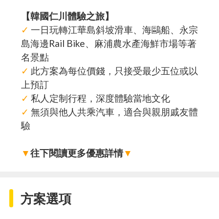
【韓國仁川體驗之旅】
✓
一日玩轉江華島斜坡滑車、海鷗船、永宗
島海邊Rail Bike、麻浦農水產海鮮市場等著
名景點
✓
此方案為每位價錢，只接受最少五位或以
上預訂
✓
私人定制行程，深度體驗當地文化
✓
無須與他人共乘汽車，適合與親朋戚友體
驗
▼
往下閱讀更多優惠詳情
▼
方案選項