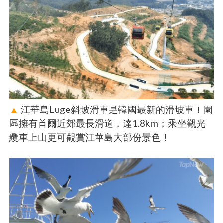
▲
江華島Luge斜坡滑車是韓國最新的滑坡車！園
區擁有首爾近郊最長滑道，達1.8km；乘坐觀光
纜車上山更可觀賞江華島大部份景色！