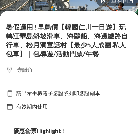
lens
lens
lens
lens
lens
lens
lens
lens
lens
lens
暑假適用 ! 早鳥價【韓國仁川一日遊】玩
轉江華島斜坡滑車、海鷗船、海邊鐵路自
行車、松月洞童話村【最少5人成團 私人
包車】｜包導遊/活動門票/午餐
赤鱲角
請出示手機電子憑證或列印憑證副本
有效期內使用
優惠套票Highlight !