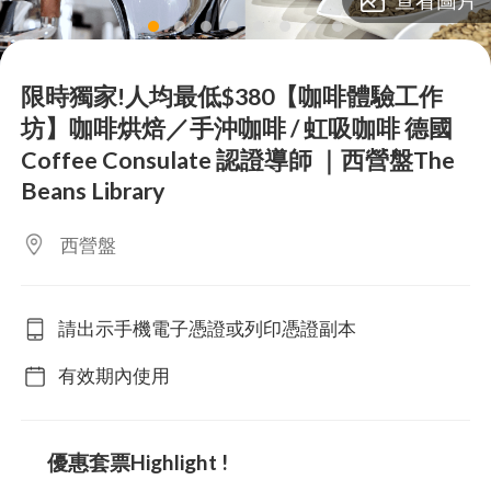
lens
lens
lens
lens
lens
lens
lens
lens
限時獨家!人均最低$380【咖啡體驗工作
坊】咖啡烘焙／手沖咖啡 / 虹吸咖啡 德國
Coffee Consulate 認證導師 ｜西營盤The
Beans Library
西營盤
請出示手機電子憑證或列印憑證副本
有效期內使用
優惠套票Highlight !