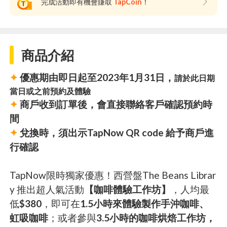
完成活動即有機會賺取
TapCoin
！
商品介紹
✦
優惠期由即日起至2023年1月31日，
請於此日期
當日或之前預約及體驗
✦
商戶收到訂單後，會直接聯絡客戶確認預約時
間
✦
兌換時，須出示TapNow QR code 給予商戶進
行確認
TapNow限時獨家優惠！西營盤The Beans Librar
y 推出超人氣活動
【咖啡體驗工作坊】
，人均最
低
$380
，即可在
1.5小時來體驗製作手沖咖啡、
虹吸咖啡
；或者參與
3.5小時的咖啡烘焙工作坊，