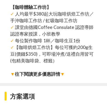
【咖啡體驗工作坊】
✓
人均最平$380起大玩咖啡烘焙工作坊／
手沖咖啡工作坊 / 虹吸咖啡工作坊
✓
課堂由德國Coffee Consulate 認證導師
認證專家授課，小班教學
✓
每位製作咖啡 1杯／咖啡生豆1份
✓
【咖啡烘焙工作坊】每位可獲約200g生
豆(價錢$350)，可即場沖煮/送禮自用皆可
(包精美咖啡袋、標籤）
▼
往下閱讀更多優惠詳情
▼
方案選項