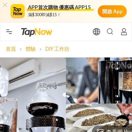
APP首次購物 優惠碼 APP15
開啟 App
滿$300即減$15！
首頁
體驗
DIY 工作坊
chevron_right
chevron_right
查看圖片