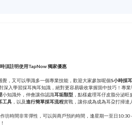
，預約時須註明使用TapNow 獨家優惠
感覺，又可以學識多一個專業技能，歡迎大家參加呢個
5小時採
對深入學習採耳掏耳知識，絕對更容易吸收掌握箇中技巧！專業
理
小知識外，仲會讓你認識
耳垢類型
，點樣處理耳仔皮脂分泌旺
耳工具
，以及
進行簡單採耳流程
實戰，讓你成為成為耳朶打掃達
個工作坊時間非常彈性，可以與商戶預約時間，逢星期一至日10:30 
便！