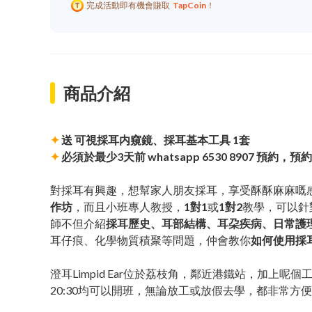
完成活動即有機會賺取
TapCoin
！
商品介紹
✦
送 可視採耳内窺鏡、採耳基本工具 1套
✦
必須於最少3天前 whatsapp 6530 8907 預約
對採耳有興趣，想幫家人朋友採耳，享受酥酥麻麻嘅
作坊
，而且小班專人教授，
1對1
或
1對2
教學，可以針
師不但介紹
採耳歷史、耳部結構、耳朶疾病、日常護
耳仔痕、化學物質積聚等問題，仲會教你
如何使用採
澄耳Limpid Ear位於荔枝角，鄰近港鐵站，加上呢
20:30均可以開班，無論放工或放假去學，都非常方