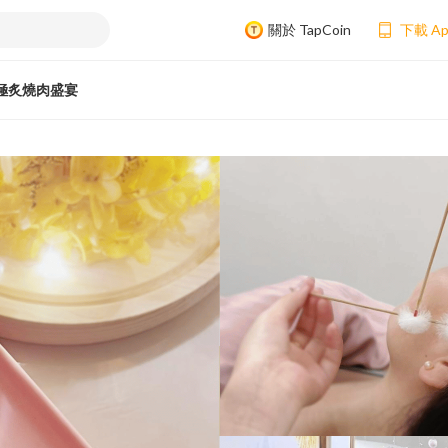
關於 TapCoin
下載 A
極炙燒肉盛宴