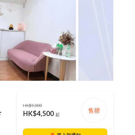
HK$9,000
具
售罄
HK$4,500
起