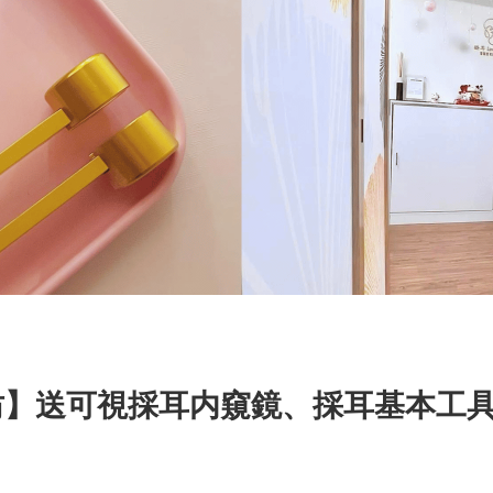
坊】送可視採耳内窺鏡、採耳基本工