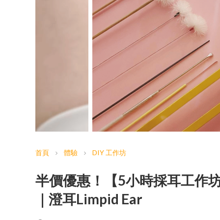
首頁
體驗
DIY 工作坊
chevron_right
chevron_right
半價優惠！【5小時採耳工作
｜澄耳Limpid Ear