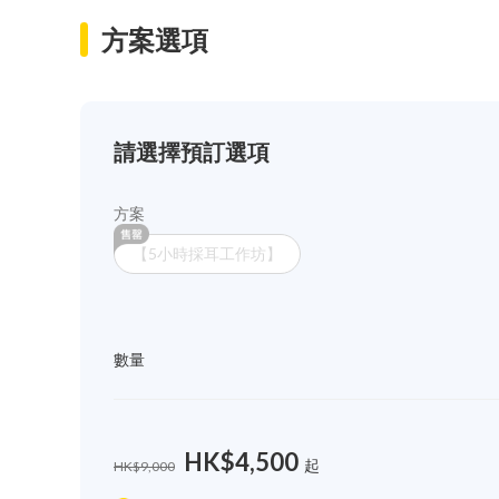
方案選項
請選擇預訂選項
方案
【5小時採耳工作坊】
數量
HK$4,500
起
HK$9,000