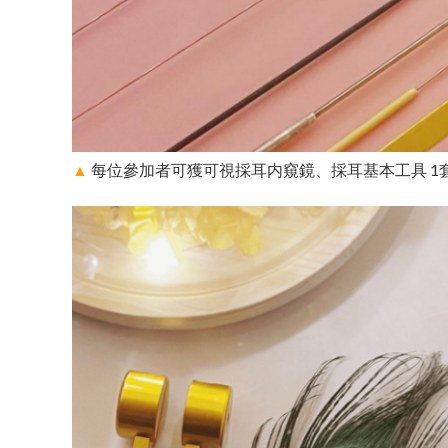
▲
每位參加者可獲可視採耳内窺鏡、採耳基本工具 1