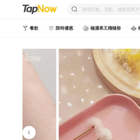
餐飲
限時優惠
極濃果王榴槤祭
人氣甜點
中式美食
西式美食
日韓美食
台式美食
東南亞美食
中西式美食