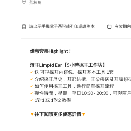
荔枝角
請出示手機電子憑證或列印憑證副本
有效期內
優惠套票Highlight !
澄耳Limpid Ear【5小時採耳工作坊】
✓
送 可視採耳内窺鏡、採耳基本工具 1套
✓
介紹採耳歷史，耳部結構、耳朶疾病及耳垢類
✓
如何使用採耳工具，進行簡單採耳流程
✓
彈性時間，星期一至日10:30 - 20:30，可與商
✓
1對1 或 1對2 教學
▼
往下閱讀更多優惠詳情
▼