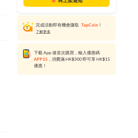
再上架通知
完成活動即有機會賺取
TapCoin
！
了解更多
下載 App 後首次購買，輸入優惠碼
APP15
，消費滿 HK$300 即可享 HK$15
優惠！