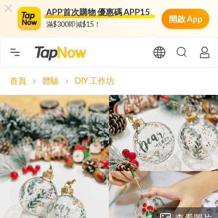
APP首次購物 優惠碼 APP15
開啟 App
滿$300即減$15！
首頁
體驗
DIY 工作坊
chevron_right
chevron_right
查看圖片