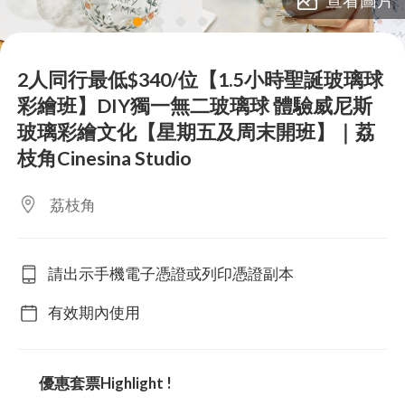
lens
lens
lens
lens
lens
lens
lens
2人同行最低$340/位【1.5小時聖誕玻璃球
彩繪班】DIY獨一無二玻璃球 體驗威尼斯
玻璃彩繪文化【星期五及周末開班】｜荔
枝角Cinesina Studio
荔枝角
請出示手機電子憑證或列印憑證副本
有效期內使用
優惠套票Highlight !