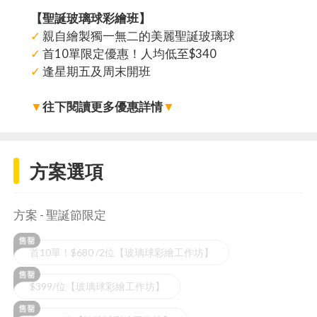
【聖誕玻璃球彩繪班】
✓
親自繪製獨一無二的美麗聖誕玻璃球
✓
首10單限定優惠！人均低至$340
✓
逢星期五及周末開班
▼
往下閱讀更多優惠詳情
▼
方案選項
方案 - 聖誕節限定
首10單！$680 /2位【玻璃球彩繪工作坊】
$399/位【玻璃球彩繪工作坊】