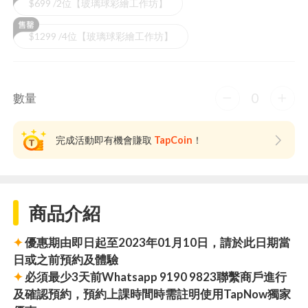
$699 /2位【玻璃球彩繪工作坊】
$1299 /4位【玻璃球彩繪工作坊】
0
數量
完成活動即有機會賺取
TapCoin
！
商品介紹
✦
優惠期由即日起至2023年01月10日，請於此日期當
日或之前預約及體驗
✦
必須最少3天前Whatsapp 9190 9823聯繫商戶進行
及確認預約，預約上課時間時需註明使用TapNow獨家