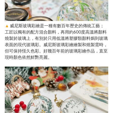
▲
威尼斯玻璃彩繪是一種有數百年歷史的傳統工藝；
工匠以獨有的配方混合顏料，再用約600度高溫將顏料
燒製於玻璃上，有別於只用低溫將塑膠類顏料焗到玻璃
表面的現代玻璃彩。威尼斯玻璃彩繪繪製和燒製需時，
但可保持恆久色彩。好幾百年前的玻璃彩繪作品，直至
現時顏色依然鮮艷亮麗。