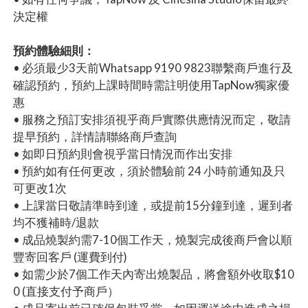
決定權
預約體驗細則：
• 必須最少3天前Whatsapp 9190 9823聯繫商戶進行及
確認預約，預約上課時間時需註明使用TapNow獨家優
惠
• 服務之預訂安排須視乎商戶實際供應情況而定，敬請
提早預約，詳情請聯絡商戶查詢
• 如即日預約則會視乎當日情況而作出安排
• 預約如有任何更改，須於體驗前 24 小時前通知及只
可更改1次
• 上課當日敬請準時到達，或提前15分鐘到達，遲到者
均不獲補時/退款
• 成品燒製約需7-10個工作天，燒製完成後商戶會以順
豐寄回客戶 (運費到付)
• 如需少於7個工作天內寄出燒製品，將會額外收取$10
0 (直接支付予商戶）