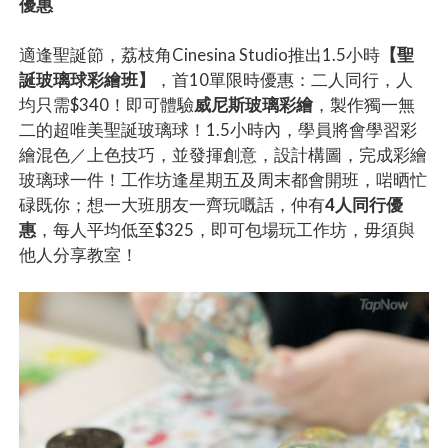
優惠
適逢聖誕節，荔枝角Cinesina Studio推出1.5小時
【聖
誕玻璃球彩繪班】
，首10單限時優惠：二人同行，人
均只需$340！即可體驗
威尼斯玻璃彩繪
，製作獨一無
二的超唯美聖誕玻璃球！1.5小時內，學員將會學習彩
繪混色／上色技巧，並發揮創意，設計構圖，完成彩繪
玻璃球一件！工作坊逢星期五及周末都會開班，啱晒忙
碌既你；想一大班朋友一齊玩嘅話，仲有
4人同行優
惠
，每人平均低至$325，即可包場玩工作坊，毋須與
他人分享教室！