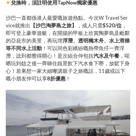
✦
兌換時，須註明使用TapNow獨家優惠
沙巴一直都係港人最愛嘅旅遊熱點。今次W Travel Ser
vice就推出
【沙巴淘夢島之旅】
，成人只需
$520/位
，
即可登上豪華遊艇，在開揚的甲板上欣賞陶夢島及毗鄰
的亞庇市的美景，再玩埋
浮潛、透明獨木舟、水上滑梯
等不同水上活動
！可以同色彩繽紛嘅熱帶魚仔一齊浮
潛，諗到都覺得開心！是次組合仲包括
汽水及午餐
，啱
晒玩到攰之後一齊睇住靚景飲下汽水食下嘢，放鬆下身
心！若果想一家大細嚟講親子之旅嘅話，11歲或以下
嘅小朋友仲可以享
8折優惠
！