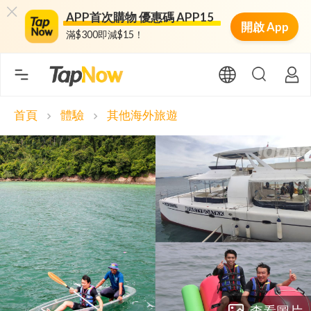
APP首次購物 優惠碼 APP15
開啟 App
滿$300即減$15！
首頁
體驗
其他海外旅遊
chevron_right
chevron_right
查看圖片