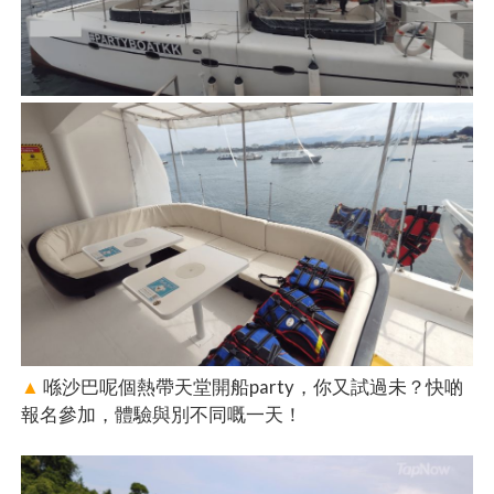
▲
喺沙巴呢個熱帶天堂開船party，你又試過未？快啲
報名參加，體驗與別不同嘅一天！