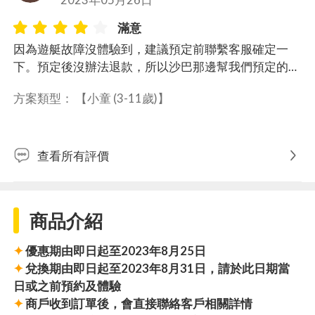
滿意
因為遊艇故障沒體驗到，建議預定前聯繫客服確定一
下。預定後沒辦法退款，所以沙巴那邊幫我們預定的小
孩更換成拖曳傘&普通船前往淘夢島…因為很期待遊艇
方案類型： 
【小童 (3-11歲)】
小扣一顆星。 島上有免費的sup、kayak滿推薦的。
查看所有評價
商品介紹
✦
優惠期由即日起至2023年8月25日
✦
兌換期由即日起至2023年8月31日，請於此日期當
日或之前預約及體驗
✦
商戶收到訂單後，會直接聯絡客戶相關詳情