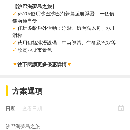
【沙巴淘夢島之旅】
✓
$520/位玩沙巴沙巴淘夢島遊艇浮潛，一個價
錢兩種享受
✓
任玩多款戶外活動：浮潛、透明獨木舟、水上
滑梯
✓
費用包括浮潛設備、中英導賞、午餐及汽水等
✓
欣賞亞庇市景色
▼
往下閱讀更多優惠詳情
▼
方案選項
event
日期
查看日期
沙巴淘夢島之旅