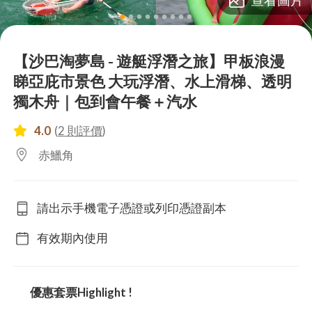
lens
lens
lens
lens
lens
lens
lens
lens
lens
【沙巴淘夢島 - 遊艇浮潛之旅】甲板浪漫
睇亞庇市景色 大玩浮潛、水上滑梯、透明
獨木舟｜包到會午餐＋汽水
4.0
(
2 則評價
)
赤鱲角
請出示手機電子憑證或列印憑證副本
有效期內使用
優惠套票Highlight !