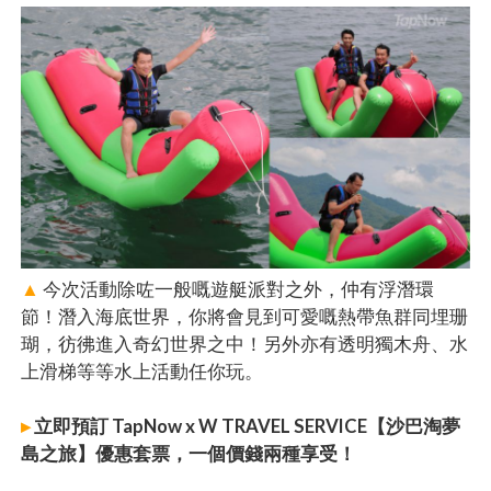
▲
今次活動除咗一般嘅遊艇派對之外，仲有浮潛環
節！潛入海底世界，你將會見到可愛嘅熱帶魚群同埋珊
瑚，彷彿進入奇幻世界之中！另外亦有透明獨木舟、水
上滑梯等等水上活動任你玩。
▸
立即預訂 TapNow x W TRAVEL SERVICE【沙巴淘夢
島之旅】優惠套票，一個價錢兩種享受！