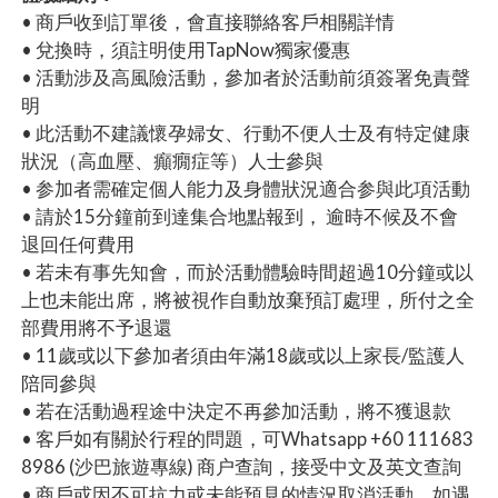
• 商戶收到訂單後，會直接聯絡客戶相關詳情
• 兌換時，須註明使用TapNow獨家優惠
• 活動涉及高風險活動，參加者於活動前須簽署免責聲
明
• 此活動不建議懷孕婦女、行動不便人士及有特定健康
狀況（高血壓、癲癇症等）人士參與
• 参加者需確定個人能力及身體狀況適合参與此項活動
• 請於15分鐘前到達集合地點報到， 逾時不候及不會
退回任何費用
• 若未有事先知會，而於活動體驗時間超過10分鐘或以
上也未能出席，將被視作自動放棄預訂處理，所付之全
部費用將不予退還
• 11歲或以下參加者須由年滿18歲或以上家長/監護人
陪同參與
• 若在活動過程途中決定不再參加活動，將不獲退款
• 客戶如有關於行程的問題，可Whatsapp +60 111683
8986 (沙巴旅遊專線) 商户查詢，接受中文及英文查詢
• 商戶或因不可抗力或未能預見的情況取消活動，如遇