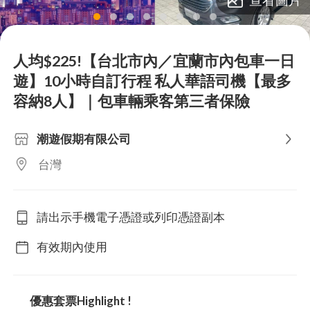
lens
lens
lens
lens
lens
lens
lens
lens
人均$225!【台北市內／宜蘭市內包車一日
遊】10小時自訂行程 私人華語司機【最多
容納8人】｜包車輛乘客第三者保險
潮遊假期有限公司
台灣
請出示手機電子憑證或列印憑證副本
有效期內使用
優惠套票Highlight !