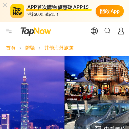
APP首次購物 優惠碼 APP15
開啟 App
滿$300即減$15！
首頁
體驗
其他海外旅遊
chevron_right
chevron_right
查看圖片