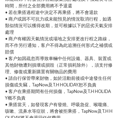
時間，所付之全部費用將不予退還
• 若在乘搭過程途中決定不再乘搭，將不會退款
• 商户或因不可抗力或未能預見的情況取消行程，如遇
類似情況可以獲得改期，並可根據以下的惡劣天氣安排
處理
• 商户有權因天氣情況或場地之安排更改行程之路線，
而不作另行通知，客户不得為此追溯任何形式之補償或
賠償
• 客户如因疏忽而導致車輛中任何設備、器具、裝置或
其他財物遭到損壞或損毀（正常損耗除外），須支付修
理、修復或重新購置有關物品的費用
• 請自行保管帶來財物，如於活動前後或中途發生任何
損傷或失竊，TapNow及T.H HOLIDAY恕不負責
• 客户在乘搭期間有任何損傷，TapNow及T.H HOLIDA
Y概不負責
• 乘搭當天，如發現客户有發燒、呼吸急促、喉嚨痛、
咳嗽、流鼻水等症狀，將會被拒乘搭，TapNow及T.H H
OLIDAY將不會退回任何費用