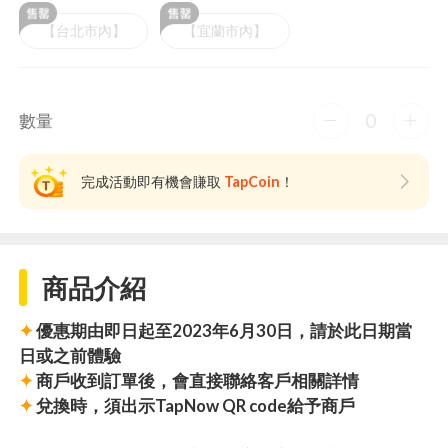
【台北市內】
【宜蘭市內】
0
數量
完成活動即有機會賺取
TapCoin
！
商品介紹
✦
優惠期由即日起至2023年6月30日，請於此日期當
日或之前體驗
✦
商戶收到訂單後，會直接聯絡客戶相關詳情
✦
兌換時，須出示TapNow QR code給予商戶