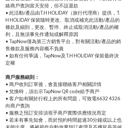
絡商戶查詢當天安排，但不設退款
• 此活動/產品由T.H HOLIDAY（旅行代理商）提供，T.
H HOLIDAY 保留隨時更改、取消或補充此活動/產品的
條款及細則，更改、暫停、終止或取消活動/產品的權
利，且無須事先作通知或解釋原因
• TapNow僅為第三方銷售平台，對有關活動/產品的銷
售條款及服務內容概不負責
• 如有任何爭議，TapNow及T.H HOLIDAY 保留最終決
定權
商戶服務細則：
• 商戶收到訂單後，會直接聯絡客戶相關詳情
• 兌換時，須出示TapNow QR code給予商戶
• 客户如有關於行程上的所有問題，可致電6632 4326
向商户查詢
• 服務之預訂安排須視乎商戶實際供應情況而定
• 若未有事先知會，而於預約時間超過30分鐘或以上也
未能出席，將被視作自動放棄預訂處理及不獲延長等候