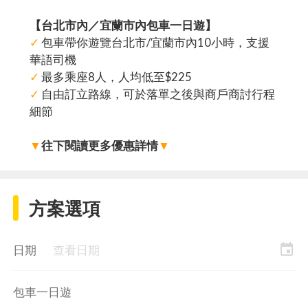
【台北市內／宜蘭市內包車一日遊】
✓
包車帶你遊覽台北市/宜蘭市內10小時，支援
華語司機
✓
最多乘座8人，人均低至$225
✓
自由訂立路線，可於落單之後與商戶商討行程
細節
▼
往下閱讀更多優惠詳情
▼
方案選項
event
日期
查看日期
包車一日遊