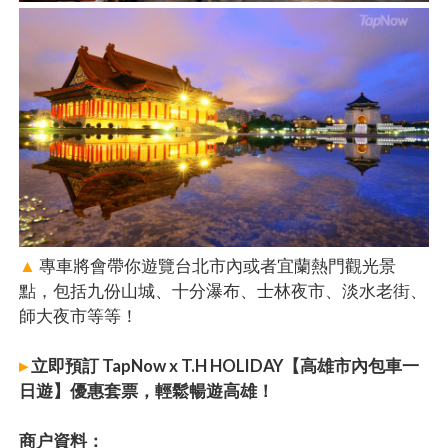
▲
專車將會帶你遊覽台北市內或者宜蘭熱門觀光景
點，包括九份山城、十分瀑布、士林夜市、淡水老街、
師大夜市等等！
▸
立即預訂 TapNow x T.H HOLIDAY【高雄市內包車一
日遊】優惠套票，輕鬆暢遊高雄！
商户資料：