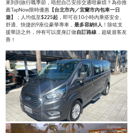
來到到旅行嘅季節，唔想自己安排交通咁麻煩？為你推
薦TapNow限時優惠
【台北市內／宜蘭市內包車一日
遊】
；人均低至
$225起
，即可在10小時內乘搭安全、
舒適、快捷的9座位豪華專車，
最多容納8人
！除咗支
援華語之外，仲有可以度身訂做
自訂路線
，超級遊客友
善！