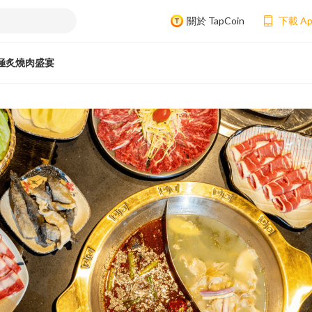
關於 TapCoin
下載 A
極炙燒肉盛宴