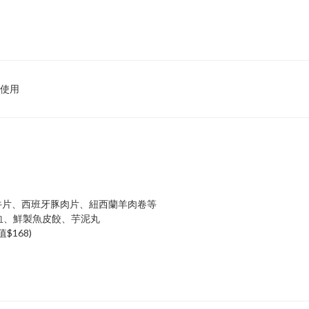
使用
牛片、西班牙豚肉片、紐西蘭羊肉卷等
血、鮮製魚皮餃、芋泥丸
$168)