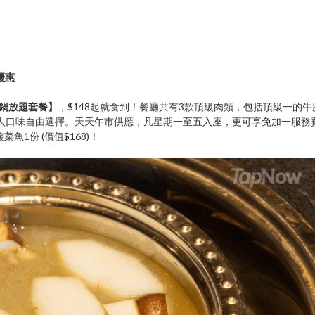
優惠
火鍋放題套餐】
，$148起就食到！餐廳共有3款頂級肉類，包括頂級一的牛
個人口味自由選擇。天天午市供應，凡星期一至五入座，更可享免加一服務
1份 (價值$168)！