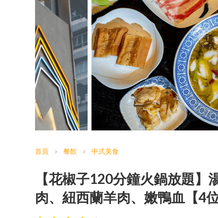
首頁
餐飲
中式美食
chevron_right
chevron_right
【花椒子120分鐘火鍋放題】
肉、紐西蘭羊肉、嫩鴨血【4