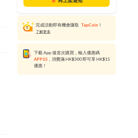
再上架通知
完成活動即有機會賺取
TapCoin
！
了解更多
下載 App 後首次購買，輸入優惠碼
APP15
，消費滿 HK$300 即可享 HK$15
優惠！