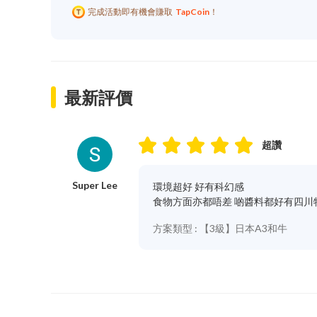
完成活動即有機會賺取
TapCoin
！
最新評價
超讚
Super Lee
環境超好 好有科幻感

食物方面亦都唔差 啲醬料都好有四川
方案類型 :
【3級】日本A3和牛