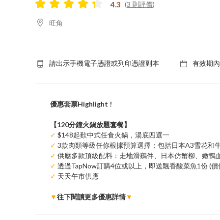
4.3
(
3 則評價
)
旺角
請出示手機電子憑證或列印憑證副本
有效期內
優惠套票Highlight !
【120分鐘火鍋放題套餐】
✓
$148起歎中式任食火鍋，湯底四選一
✓
3款肉類等級任你根據預算選擇；包括日本A3雪花和
✓
供應多款頂級配料：走地滑鷄件、日本仿蟹柳、嫩鴨
✓
透過TapNow訂購4位或以上，即送飄香酸菜魚1份 (價值
✓
天天午市供應
▼
往下閱讀更多優惠詳情
▼