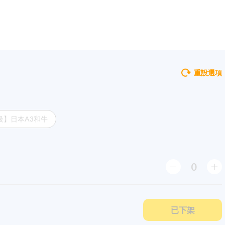
重設選項
級】日本A3和牛
0
已下架