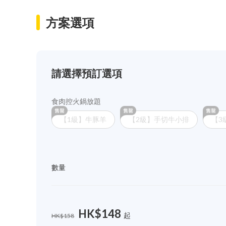
方案選項
請選擇預訂選項
食肉控火鍋放題
【1級】牛豚羊
【2級】手切牛小排
【3
數量
HK$148
起
HK$158