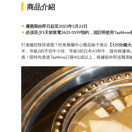
商品介紹
✦
優惠期由即日起至2023年5月22日
✦
必須至少1天前致電2625 0199預約，須註明使用TapNow
打邊爐想辣得過癮？旺角雅蘭中心嘅花椒子推出
【120分鐘
羊、等級2的手切牛小排、等級3的日本A3和牛，隨你根據
惠！限時內透過TapNow訂購4位或以上，根據額外即送飄香酸菜魚