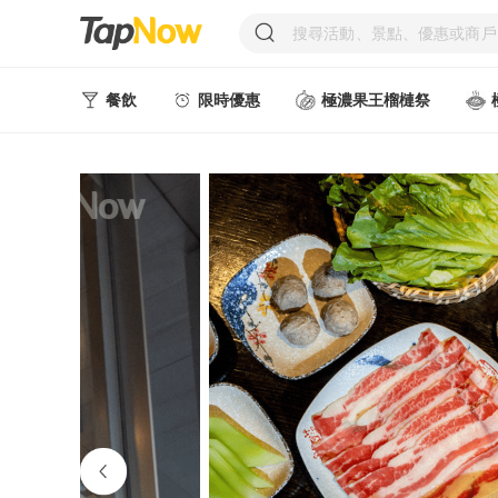
餐飲
限時優惠
極濃果王榴槤祭
人氣甜點
中式美食
西式美食
日韓美食
台式美食
東南亞美食
中西式美食