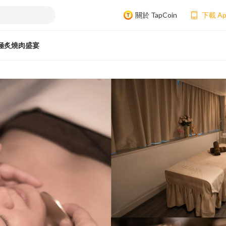
關於 TapCoin
下載 A
極炙燒肉盛宴