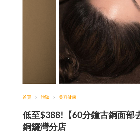
首頁
體驗
美容健康
chevron_right
chevron_right
低至$388!【60分鐘古銅
銅鑼灣分店