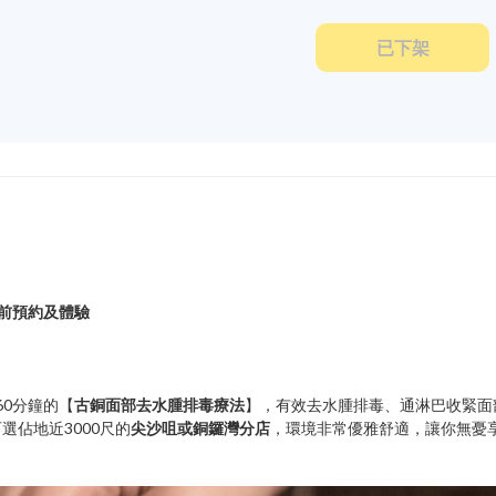
已下架
之前預約及體驗
驗60分鐘的【
古銅面部去水腫排毒療法
】，有效去水腫排毒、通淋巴收緊面
佔地近3000尺的
尖沙咀或銅鑼灣分店
，環境非常優雅舒適，讓你無憂