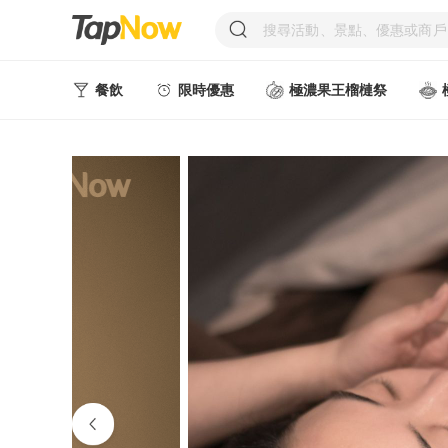
餐飲
限時優惠
極濃果王榴槤祭
人氣甜點
中式美食
西式美食
日韓美食
台式美食
東南亞美食
中西式美食