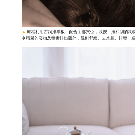
▲
療程利用古銅排毒板，配合面部穴位，以按、推和刮的獨
令積聚的廢物及毒素排出體外，達到舒緩、去水腫、排毒、