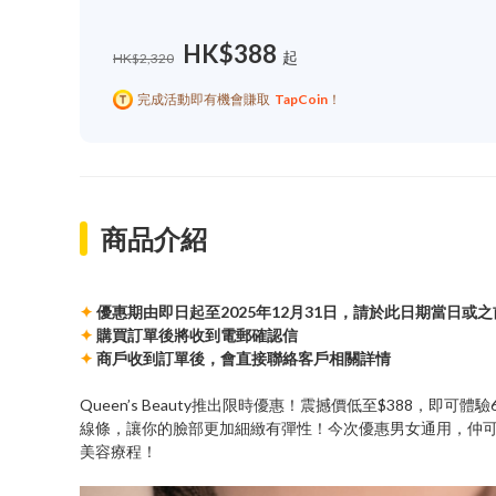
HK$388
起
HK$2,320
完成活動即有機會賺取
TapCoin
！
商品介紹
✦
優惠期由即日起至2025年12月31日，請於此日期當日或
✦
購買訂單後將收到電郵確認信
✦
商戶收到訂單後，會直接聯絡客戶相關詳情
Queen’s Beauty推出限時優惠！震撼價低至$388，即可體
線條，讓你的臉部更加細緻有彈性！今次優惠男女通用，仲可選
美容療程！