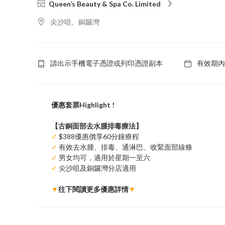
Queen’s Beauty & Spa Co. Limited
尖沙咀、銅鑼灣
請出示手機電子憑證或列印憑證副本
有效期內
優惠套票Highlight !
【古銅面部去水腫排毒療法】
✓
$388優惠價享60分鐘療程
✓
有效去水腫、排毒、通淋巴、收緊面部線條
✓
男女均可，適用於星期一至六
✓
尖沙咀及銅鑼灣分店適用
▼
往下閱讀更多優惠詳情
▼