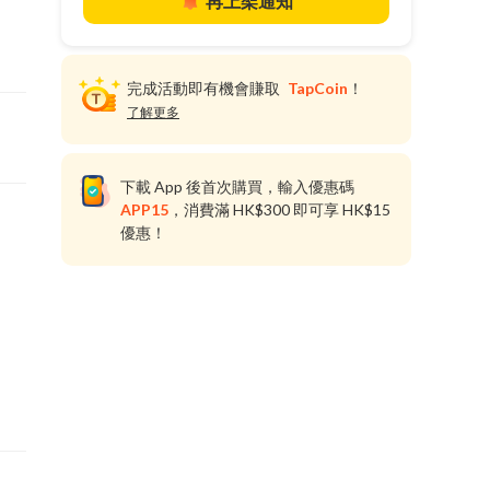
再上架通知
完成活動即有機會賺取
TapCoin
！
了解更多
下載 App 後首次購買，輸入優惠碼
APP15
，消費滿 HK$300 即可享 HK$15
優惠！