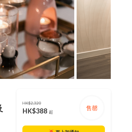
HK$2,320
及
售罄
HK$388
起