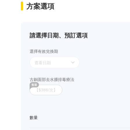
方案選項
請選擇日期、預訂選項
選擇有效兌換期
expand_more
查看日期
古銅面部去水腫排毒療法
【$388/次】
數量