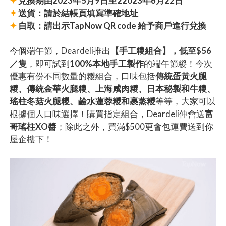
✦
兌換期由2023年5月9日至22023年6月22日
✦
送貨：請於結帳頁填寫準確地址
✦
自取：請出示TapNow QR code 給予商戶進行兌換
今個端午節，Deardeli推出
【手工糭組合】，低至$56
／隻
，即可試到
100%本地手工製作
的端午節糉！今次
優惠有份不同數量的糭組合，口味包括
傳統蛋黃火腿
糭、傳統金華火腿糭、上海咸肉糭、日本秘製和牛糭、
瑤柱冬菇火腿糭、鹼水蓮蓉糭和裹蒸糭
等等，大家可以
根據個人口味選擇！購買指定組合，Deardeli仲會送
富
哥瑤柱XO醬
；除此之外，買滿$500更會包運費送到你
屋企樓下！