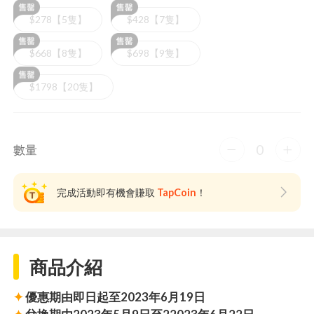
$278【5隻】
$428【7隻】
$668【8隻】
$698【9隻】
$1798【20隻】
0
數量
完成活動即有機會賺取
TapCoin
！
商品介紹
✦
優惠期由即日起至2023年6月19日