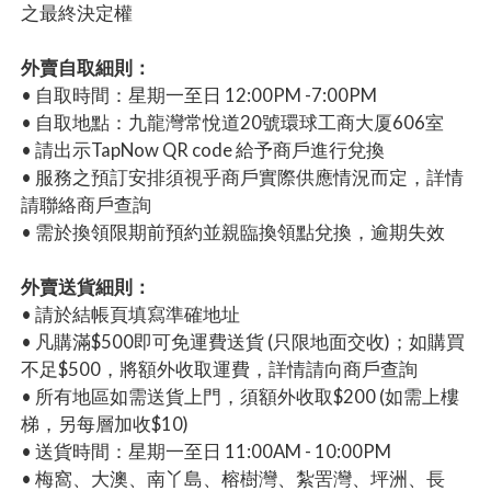
之最終決定權
外賣自取細則：
• 自取時間：星期一至日 12:00PM -7:00PM
• 自取地點：九龍灣常悅道20號環球工商大厦606室
• 請出示TapNow QR code 給予商戶進行兌換
• 服務之預訂安排須視乎商戶實際供應情況而定，詳情
請聯絡商戶查詢
• 需於換領限期前預約並親臨換領點兌換，逾期失效
外賣送貨細則：
• 請於結帳頁填寫準確地址
• 凡購滿$500即可免運費送貨 (只限地面交收)；如購買
不足$500，將額外收取運費，詳情請向商戶查詢
• 所有地區如需送貨上門，須額外收取$200 (如需上樓
梯，另每層加收$10)
• 送貨時間：星期一至日 11:00AM - 10:00PM
• 梅窩、大澳、南丫島、榕樹灣、紮罟灣、坪洲、長