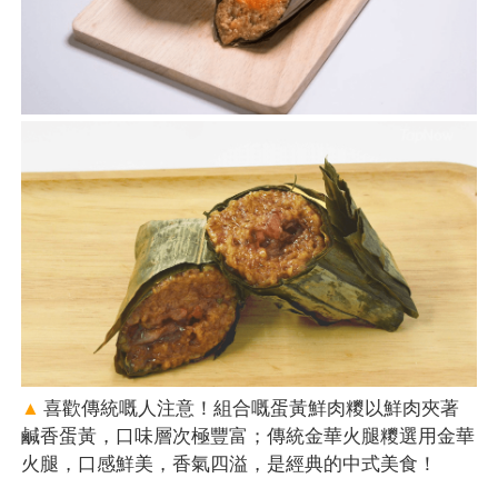
▲
喜歡傳統嘅人注意！組合嘅蛋黃鮮肉糭以鮮肉夾著
鹹香蛋黃，口味層次極豐富；傳統金華火腿糭選用金華
火腿，口感鮮美，香氣四溢，是經典的中式美食！