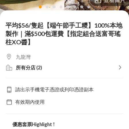
lens
lens
lens
lens
lens
lens
lens
lens
平均$56/隻起【端午節手工糭】100%本地
製作｜滿$500包運費【指定組合送富哥瑤
柱XO醬】
九龍灣
所有分店 (2)
請出示手機電子憑證或列印憑證副本
有效期內使用
優惠套票Highlight !