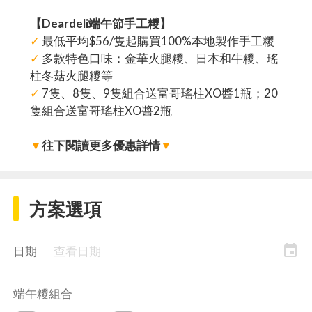
【Deardeli端午節手工糭】
✓
最低平均$56/隻起購買100%本地製作手工糭
✓
多款特色口味：金華火腿糭、日本和牛糭、瑤
柱冬菇火腿糭等
✓
7隻、8隻、9隻組合送富哥瑤柱XO醬1瓶；20
隻組合送富哥瑤柱XO醬2瓶
▼
往下閱讀更多優惠詳情
▼
方案選項
event
日期
查看日期
端午糭組合