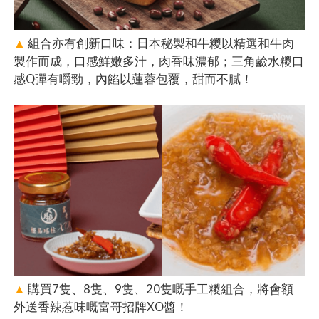
▲
組合亦有創新口味：日本秘製和牛糭以精選和牛肉
製作而成，口感鮮嫩多汁，肉香味濃郁；三角鹼水糭口
感Q彈有嚼勁，內餡以蓮蓉包覆，甜而不膩！
▲
購買7隻、8隻、9隻、20隻嘅手工糭組合，將會額
外送香辣惹味嘅富哥招牌XO醬！