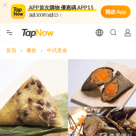
APP首次購物 優惠碼 APP15
開啟 App
滿$300即減$15！
首頁
餐飲
中式美食
chevron_right
chevron_right
查看圖片