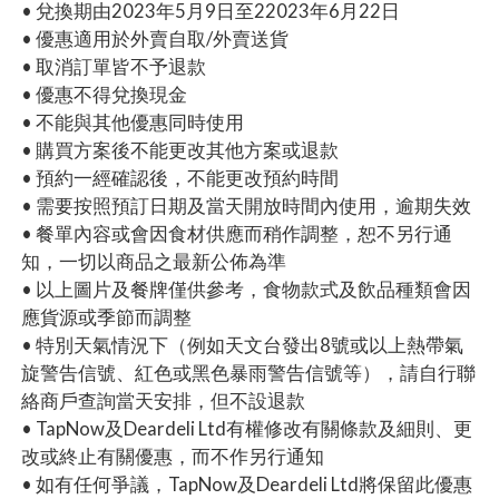
• 兌換期由2023年5月9日至22023年6月22日
• 優惠適用於外賣自取/外賣送貨
• 取消訂單皆不予退款
• 優惠不得兌換現金
• 不能與其他優惠同時使用
• 購買方案後不能更改其他方案或退款
• 預約一經確認後，不能更改預約時間
• 需要按照預訂日期及當天開放時間內使用，逾期失效
• 餐單內容或會因食材供應而稍作調整，恕不另行通
知，一切以商品之最新公佈為準
• 以上圖片及餐牌僅供參考，食物款式及飲品種類會因
應貨源或季節而調整
• 特別天氣情況下（例如天文台發出8號或以上熱帶氣
旋警告信號、紅色或黑色暴雨警告信號等），請自行聯
絡商戶查詢當天安排，但不設退款
• TapNow及Deardeli Ltd有權修改有關條款及細則、更
改或終止有關優惠，而不作另行通知
• 如有任何爭議，TapNow及Deardeli Ltd將保留此優惠