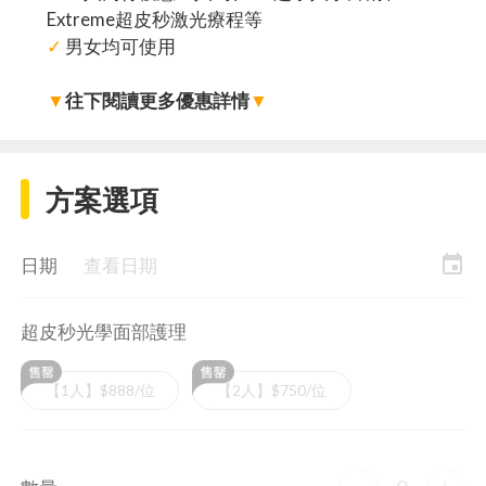
Extreme超皮秒激光療程等
✓
男女均可使用
▼
往下閱讀更多優惠詳情
▼
方案選項
event
日期
查看日期
超皮秒光學面部護理
【1人】$888/位
【2人】$750/位