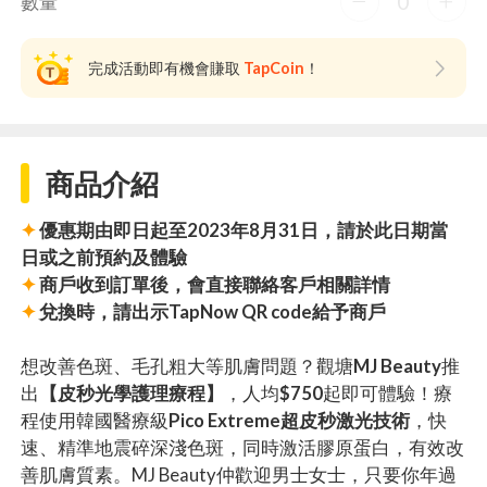
0
數量
完成活動即有機會賺取
TapCoin
！
商品介紹
✦
優惠期由即日起至2023年8月31日，請於此日期當
日或之前預約及體驗
✦
商戶收到訂單後，會直接聯絡客戶相關詳情
✦
兌換時，請出示TapNow QR code給予商戶
想改善色斑、毛孔粗大等肌膚問題？觀塘
MJ Beauty
推
出
【皮秒光學護理療程】
，人均
$750
起即可體驗！療
程使用韓國醫療級
Pico Extreme超皮秒激光技術
，快
速、精準地震碎深淺色斑，同時激活膠原蛋白，有效改
善肌膚質素。MJ Beauty仲歡迎男士女士，只要你年過