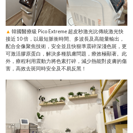
▲
韓國醫療級 Pico Extreme 超皮秒激光比傳統激光快
接近 10 倍，以最短脈衝時間、多波長及高能量輸出，
配合全像聚焦技術，安全並且快狠準震碎深淺色斑，更
可激活膠原蛋白，解決多種肌膚問題，療效極顯著。此
外，療程利用震動力將色素打碎，減少熱能對皮膚的傷
害，高效去斑同時安全及不易反黑！