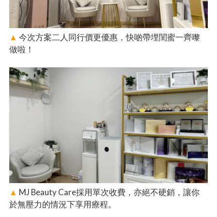
▲
今次方案二人同行價更優惠，快啲帶埋閨蜜一齊嚟
做啦！
▲
MJ Beauty Care採用單次收費，亦絕不硬銷，讓你
於無壓力的情況下享用療程。