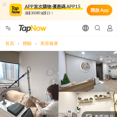
APP首次購物 優惠碼 APP15
開啟 App
滿$300即減$15！
首頁
體驗
美容健康
chevron_right
chevron_right
查看圖片