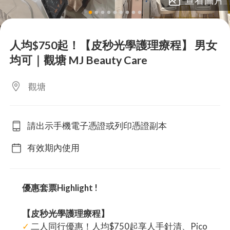
lens
lens
lens
lens
lens
lens
lens
lens
lens
人均$750起！【皮秒光學護理療程】 男女
均可｜觀塘 MJ Beauty Care
觀塘
請出示手機電子憑證或列印憑證副本
有效期內使用
優惠套票Highlight !
【皮秒光學護理療程】
✓
二人同行優惠！人均$750起享人手針清、Pico