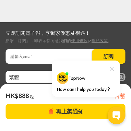
立即訂閱電子報，享獨家優惠及禮遇！
點擊「訂閱」，即表示你同意我們的
使用條款
及
隱私政策
。
訂閱
繁體
HK$888
售罄
起
再上架通知
關於TapNow |
TapNow Blog |
加入成為合作夥伴
|
網站條款
|
幫助
中心