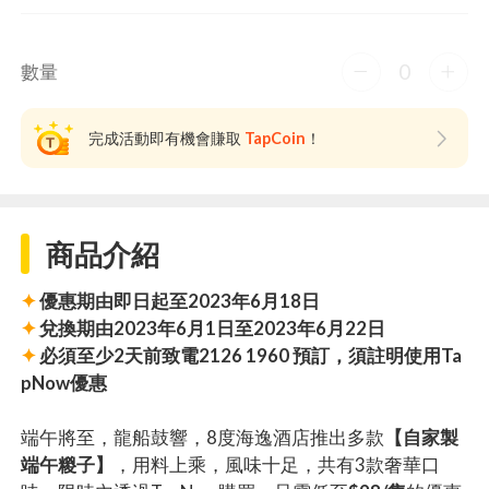
0
數量
完成活動即有機會賺取
TapCoin
！
商品介紹
✦
優惠期由即日起至2023年6月18日
✦
兌換期由2023年6月1日至2023年6月22日
✦
必須至少2天前致電2126 1960 預訂，須註明使用Ta
pNow優惠
端午將至，龍船鼓響，8度海逸酒店推出多款
【自家製
端午糉子】
，用料上乘，風味十足，共有3款奢華口