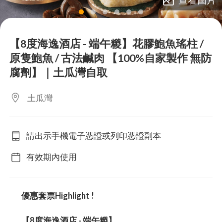
lens
lens
lens
lens
lens
lens
【8度海逸酒店 - 端午糉】花膠鮑魚瑤柱 /
原隻鮑魚 / 古法鹹肉 【100%自家製作 無防
腐劑】｜土瓜灣自取
土瓜灣
請出示手機電子憑證或列印憑證副本
有效期內使用
優惠套票Highlight !
【8度海逸酒店 - 端午糉】