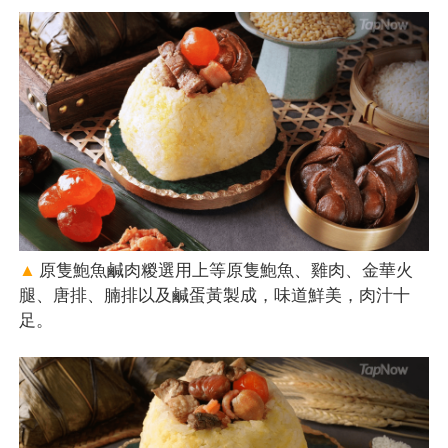
▲
原隻鮑魚鹹肉糉選用上等原隻鮑魚、雞肉、金華火
腿、唐排、腩排以及鹹蛋黃製成，味道鮮美，肉汁十
足。