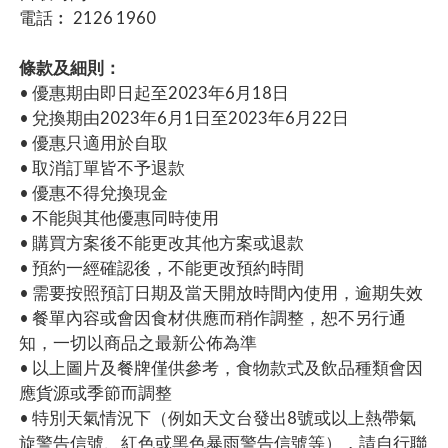
電話︰ 2126 1960
條款及細則：
• 優惠期由即日起至2023年6月18日
• 兌換期由2023年6月1日至2023年6月22日
• 優惠只適用於自取
• 取消訂單皆不予退款
• 優惠不得兌換現金
• 不能與其他優惠同時使用
• 購買方案後不能更改其他方案或退款
• 預約一經確認後，不能更改預約時間
• 需要按照預訂日期及當天開放時間內使用，逾期失效
• 餐單內容或會因食材供應而稍作調整，恕不另行通
知，一切以商品之最新公佈為準
• 以上圖片及餐牌僅供參考，食物款式及飲品種類會因
應貨源或季節而調整
• 特別天氣情況下（例如天文台發出8號或以上熱帶氣
旋警告信號、紅色或黑色暴雨警告信號等），請自行聯