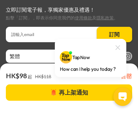
立即訂閱電子報，享獨家優惠及禮遇！
點擊「訂閱」，即表示你同意我們的
使用條款
及
隱私政策
。
訂閱
繁體
HK$98
售罄
起
HK$118
再上架通知
關於TapNow |
TapNow Blog |
加入成為合作夥伴
|
網站條款
|
幫助
中心
© 2026 TapNow. All Rights Reserved.