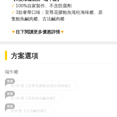
✓
100%自家製作、不含防腐劑
✓
3款奢華口味：至尊花膠鮑魚瑤柱海味糉、原
隻鮑魚鹹肉糉、古法鹹肉糉
▼
往下閱讀更多優惠詳情
▼
方案選項
端午糉
$138/隻【至尊花膠鮑魚瑤柱海味糉】
$138/隻【原隻鮑魚鹹肉糉】
$98/隻【古法鹹肉糉】