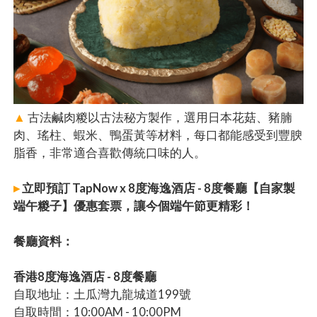
▲
古法鹹肉糉以古法秘方製作，選用日本花菇、豬腩
肉、瑤柱、蝦米、鴨蛋黃等材料，每口都能感受到豐腴
脂香，非常適合喜歡傳統口味的人。
▸
立即預訂 TapNow x 8度海逸酒店 - 8度餐廳【自家製
端午糉子】優惠套票，讓今個端午節更精彩！
餐廳資料：
香港8度海逸酒店 - 8度餐廳
自取地址：土瓜灣九龍城道199號
自取時間：10:00AM - 10:00PM