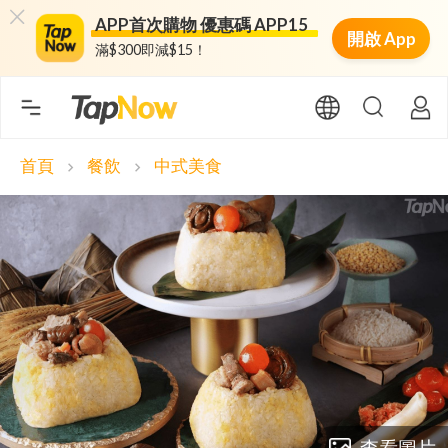
APP首次購物 優惠碼 APP15
開啟 App
滿$300即減$15！
首頁
餐飲
中式美食
chevron_right
chevron_right
查看圖片