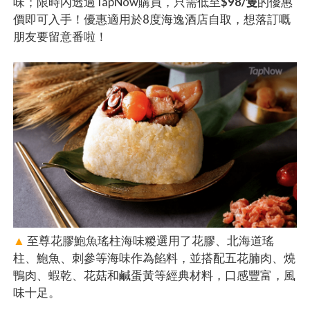
味；限時內透過TapNow購買，只需低至
$98/隻
的優惠
價即可入手！優惠適用於8度海逸酒店自取，想落訂嘅
朋友要留意番啦！
▲
至尊花膠鮑魚瑤柱海味糉選用了花膠、北海道瑤
柱、鮑魚、刺參等海味作為餡料，並搭配五花腩肉、燒
鴨肉、蝦乾、花菇和鹹蛋黃等經典材料，口感豐富，風
味十足。