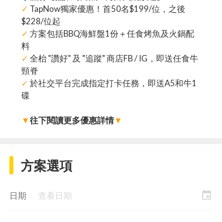
✓
TapNow獨家優惠！首50名$199/位，之後
$228/位起
✓
方案包括BBQ海鮮盤1份＋任食烤魚及火鍋配
料
✓
全枱 "讚好" 及 "追蹤" 商店FB / IG，即送任食牛
頸脊
✓
於社交平台完成指定打卡任務，即送A5和牛1
碟
▼
往下閱讀更多優惠詳情
▼
方案選項
event
日期
查看日期