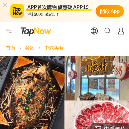
APP首次購物 優惠碼 APP15
開啟 App
滿$300即減$15！
首頁
餐飲
中式美食
chevron_right
chevron_right
查看圖片