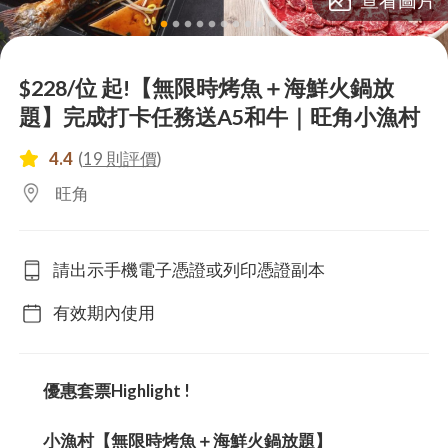
lens
lens
lens
lens
lens
lens
lens
lens
lens
lens
lens
$228/位 起!【無限時烤魚＋海鮮火鍋放
題】完成打卡任務送A5和牛｜旺角小漁村
4.4
(
19 則評價
)
旺角
請出示手機電子憑證或列印憑證副本
有效期內使用
優惠套票Highlight !
小漁村【無限時烤魚＋海鮮火鍋放題】