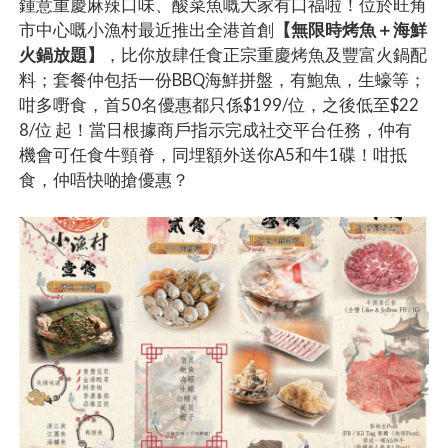
鍾意重慶麻辣口味、酸菜魚嘅大家有口福啦！位於旺角
市中心嘅小漁村最近推出全港首創
【無限時烤魚＋海鮮
火鍋放題】
，比你放肆任食正宗重慶烤魚及豐富火鍋配
料；套餐仲包括一份BBQ海鮮拼盤，有鮑魚，生蠔等；
咁多嘢食，首50名優惠都只係$199/位，之後低至$22
8/位 起！當日根據商戶指示完成社交平台任務，仲有
機會可任食牛頸脊，同埋額外送你A5和牛1碟！咁抵
食，仲唔快啲搶優惠？