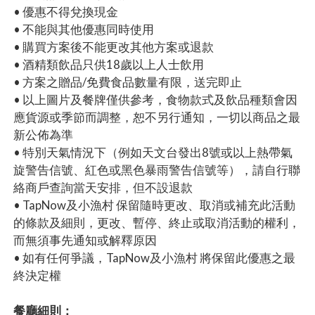
• 優惠不得兌換現金
• 不能與其他優惠同時使用
• 購買方案後不能更改其他方案或退款
• 酒精類飲品只供18歲以上人士飲用
• 方案之贈品/免費食品數量有限，送完即止
• 以上圖片及餐牌僅供參考，食物款式及飲品種類會因
應貨源或季節而調整，恕不另行通知，一切以商品之最
新公佈為準
• 特別天氣情況下（例如天文台發出8號或以上熱帶氣
旋警告信號、紅色或黑色暴雨警告信號等），請自行聯
絡商戶查詢當天安排，但不設退款
• TapNow及小漁村 保留隨時更改、取消或補充此活動
的條款及細則，更改、暫停、終止或取消活動的權利，
而無須事先通知或解釋原因
• 如有任何爭議，TapNow及小漁村 將保留此優惠之最
終決定權
餐廳細則：