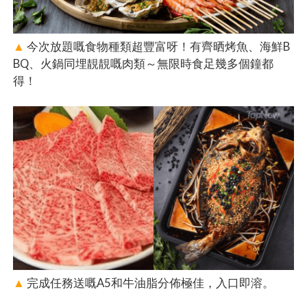
▲
今次放題嘅食物種類超豐富呀！有齊晒烤魚、海鮮B
BQ、火鍋同埋靚靚嘅肉類～無限時食足幾多個鐘都
得！
▲
完成任務送嘅A5和牛油脂分佈極佳，入口即溶。