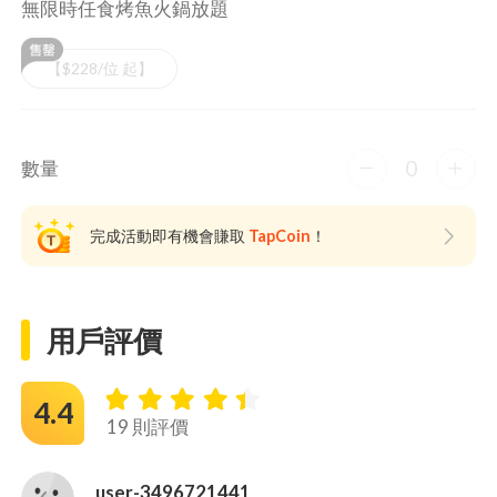
無限時任食烤魚火鍋放題
【$228/位 起】
0
數量
完成活動即有機會賺取
TapCoin
！
用戶評價
4.4
19 則評價
user-3496721441