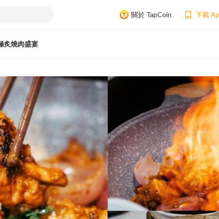
關於 TapCoin
下載 A
極炙燒肉盛宴