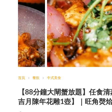
首頁
餐飲
中式美食
chevron_right
chevron_right
【88分鐘大閘蟹放題】任食清
吉月陳年花雕1壺】｜旺角㷫