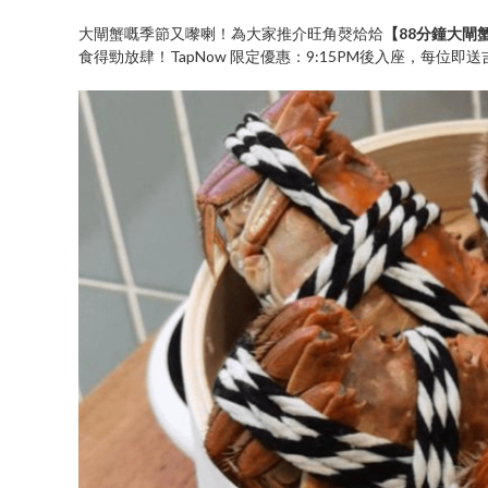
大閘蟹嘅季節又嚟喇！為大家推介旺角㷫烚烚
【88分鐘大閘
食得勁放肆！TapNow 限定優惠：9:15PM後入座，每位即送