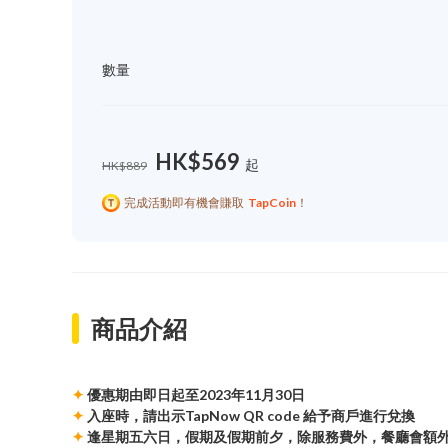
數量
HK$569
起
HK$889
完成活動即有機會賺取
TapCoin
！
商品介紹
✦
優惠期由即日起至2023年11月30日
✦
入座時，請出示TapNow QR code 給予商戶進行兌換
✦
逢星期五六日，假期及假期前夕，除服務費外，餐廳會額外