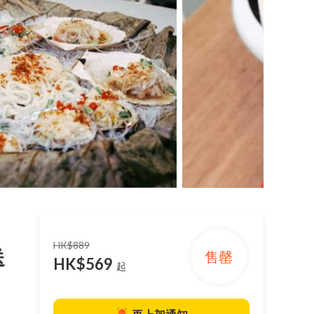
HK$889
送
售罄
HK$569
起