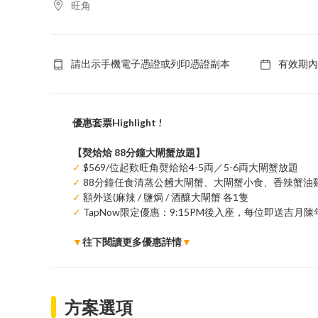
旺角
請出示手機電子憑證或列印憑證副本
有效期內
優惠套票Highlight !
【㷫烚烚 88分鐘大閘蟹放題】
✓
$569/位起歎旺角㷫烚烚4-5両／5-6両大閘蟹放題
✓
88分鐘任食清蒸公乸大閘蟹、大閘蟹小食、香辣蟹油
✓
額外送(麻辣 / 鹽焗 / 酒釀大閘蟹 各1隻
✓
TapNow限定優惠：9:15PM後入座，每位即送吉月陳年花
▼
往下閱讀更多優惠詳情
▼
方案選項