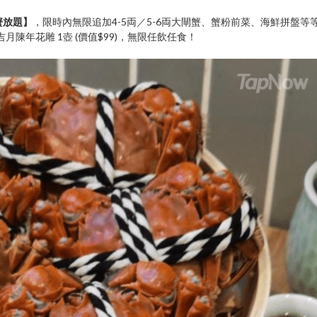
蟹放題】
，限時內無限追加4-5両／5-6両大閘蟹、蟹粉前菜、海鮮拼盤等
吉月陳年花雕 1壺 (價值$99)，無限任飲任食！