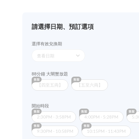
請選擇日期、預訂選項
選擇有效兌換期
expand_more
查看日期
88分鐘 大閘蟹放題
【四至五両】
【五至六両】
開始時段
2:30PM - 3:58PM
4:00PM - 5:28PM
5:3
9:30PM - 10:58PM
10:15PM - 11:43PM