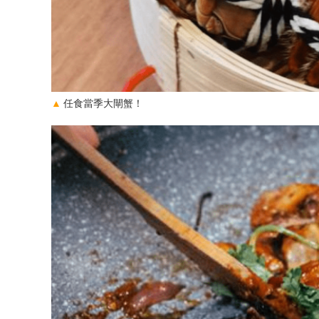
▲
任食當季大閘蟹！