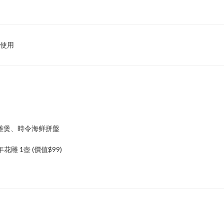
使用
雞煲、時令海鲜拼盤
雕 1壺 (價值$99)