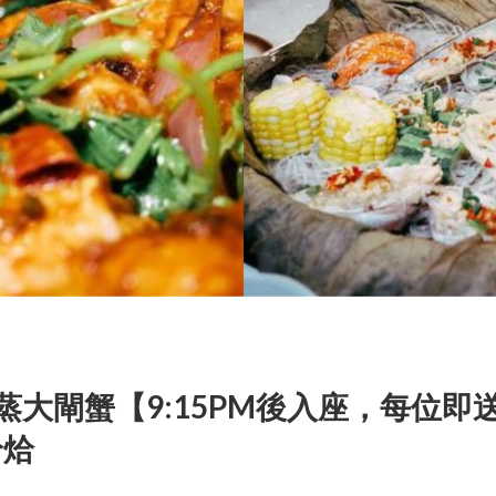
蒸大閘蟹【9:15PM後入座，每位即
烚烚