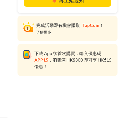
再上架通知
完成活動即有機會賺取
TapCoin
！
了解更多
下載 App 後首次購買，輸入優惠碼
APP15
，消費滿 HK$300 即可享 HK$15
優惠！