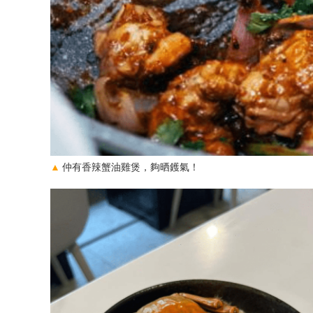
▲
仲有香辣蟹油雞煲，夠晒鑊氣！