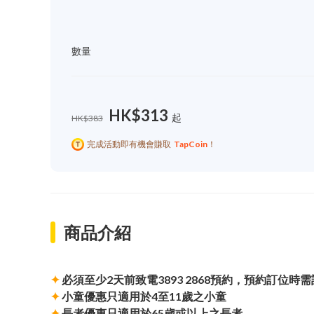
數量
HK$313
起
HK$383
完成活動即有機會賺取
TapCoin
！
商品介紹
✦
必須至少2天前致電3893 2868預約，預約訂位時需
✦
小童優惠只適用於4至11歲之小童
✦
長者優惠只適用於65歲或以上之長者