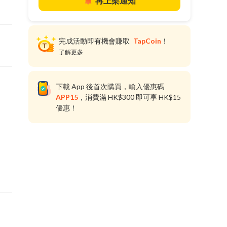
再上架通知
完成活動即有機會賺取
TapCoin
！
了解更多
下載 App 後首次購買，輸入優惠碼
APP15
，消費滿 HK$300 即可享 HK$15
優惠！