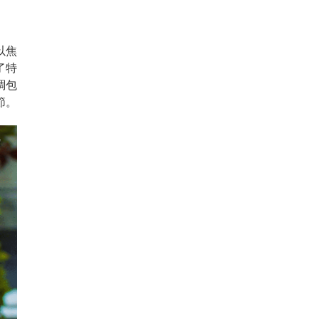
以焦
了特
調包
節。