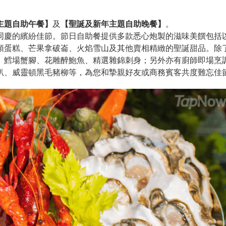
主題自助午餐】
及
【聖誕及新年主題自助晚餐】
。
同慶的繽紛佳節。節日自助餐提供多款悉心炮製的滋味美饌包括
頭蛋糕、芒果拿破崙、火焰雪山及其他賣相精緻的聖誕甜品。除
、鱈場蟹腳、花雕醉鮑魚、精選雜錦刺身；另外亦有廚師即場烹
扒、威靈頓黑毛豬柳等，為您和摯親好友或商務賓客共度難忘佳