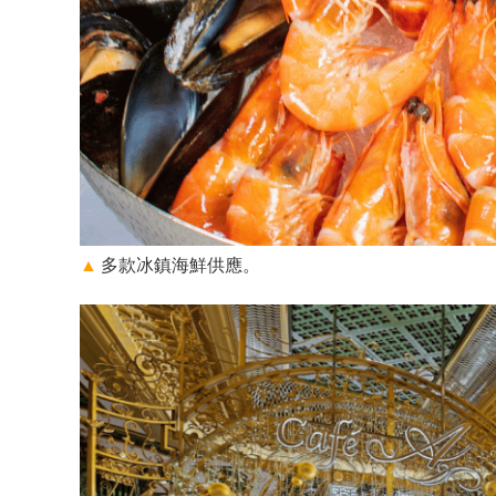
▲
多款冰鎮海鮮供應。