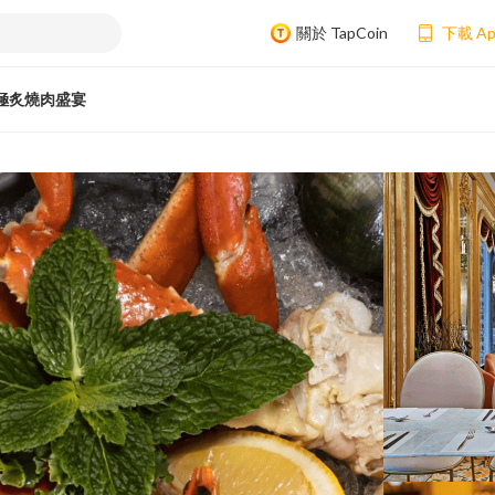
關於 TapCoin
下載 A
極炙燒肉盛宴