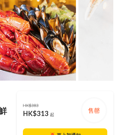
HK$383
鮮
售罄
HK$313
起