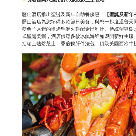
歷山酒店推出聖誕及新年自助餐優惠：
【聖誕及新年
歷山酒店為您準備多款節日美食，與您一起度過普天
糖栗子入饌的慢烤聖誕火雞配金巴利汁、傳統聖誕樹
式聖誕美饌，酒店供應多款冰鎮海鮮如即開新鮮生蠔
括瑞士熱熔芝士、香煎鴨肝伴法包、頂級美國西冷牛