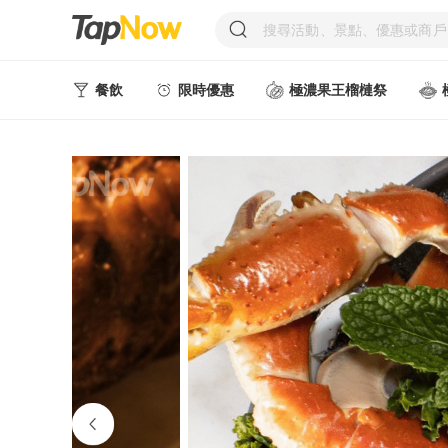
餐飲
限時優惠
極濃果王榴槤祭
人氣甜點
中式美食
西式美食
日韓美食
台式美食
東南亞美食
中西式美食