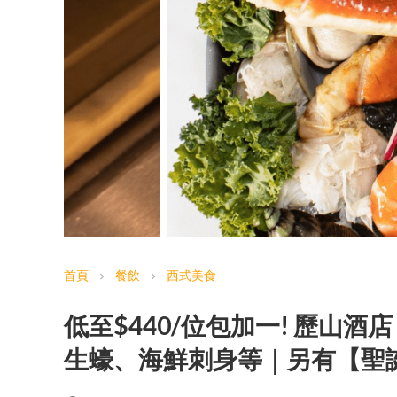
首頁
餐飲
西式美食
chevron_right
chevron_right
低至$440/位包加一! 歷山
生蠔、海鮮刺身等｜另有【聖