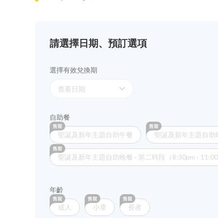
請選擇日期、預訂選項
選擇有效兌換期
expand_more
查看日期
自助餐
聖誕及新年主題自助午餐
聖誕及新年主題自助晚餐 
聖誕及新年主題自助晚餐 - 第二時段（8:30pm - 11:0
年齡
成人
小童
長者