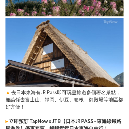
▲
去日本東海有JR Pass即可玩盡旅遊多個著名景點，
無論係去富士山、靜岡、伊豆、箱根、御殿場等地區都
好方便！
▸
立即預訂 TapNow x JTB【日本JR PASS - 東海線鐵路
周遊券】優惠套票，輕輕鬆鬆日本東海自由行！