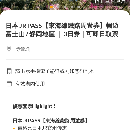
lens
lens
lens
lens
lens
日本 JR PASS【東海線鐵路周遊券】暢遊
富士山 / 靜岡地區 ｜ 3日券｜可即日取票
赤鱲角
請出示手機電子憑證或列印憑證副本
有效期內使用
優惠套票Highlight !
日本JR PASS【東海線鐵路周遊券】
✓
價格比日本JR官網優惠