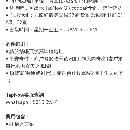
• 商戶收到訂單後，會直接聯絡客戶相關詳情
• 兌換時，須出示 TapNow QR code 給予商戶進行確認
• 自取地址：九龍紅磡德豐街22號海濱廣場2座1樓101
A及102室
• 自取時間：星期一至五 9:00AM -5:00PM
寄件細則：
• 請於結帳頁填寫準確地址
• 平郵寄件：商戶會於收單後2個工作天內寄出 (客戶須
自行承擔寄失之風險)
• 順豐寄件(運費到付)：商戶會於收單後2個工作天內寄
出
TapNow客服查詢
Whatsapp：5313 0957
費用包含：
• 訂購之方案