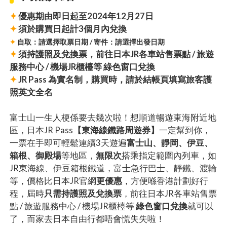
✦
優惠期由即日起至2024年12月27日
✦
須於購買日起計3個月內兌換
✦
自取：請選擇取票日期 / 寄件：請選擇出發日期
✦
須持護照及兌換票，前往日本JR各車站售票點 / 旅遊
服務中心 / 機場JR櫃檯等 綠色窗口兌換
✦
JR Pass 為實名制，購買時，請於結帳頁填寫旅客護
照英文全名
富士山一生人梗係要去幾次啦！想順道暢遊東海附近地
區，日本JR Pass
【東海線鐵路周遊券】
一定幫到你，
一票在手即可輕鬆連續3天遊遍
富士山、靜岡、伊豆、
箱根、御殿場
等地區，
無限次
搭乘指定範圍內列車，如
JR東海線、伊豆箱根鐵道，富士急行巴士、靜鐵、渡輪
等，價格比日本JR官網
更優惠
，方便喺香港計劃好行
程，屆時
只需持護照及兌換票
，前往日本JR各車站售票
點 / 旅遊服務中心 / 機場JR櫃檯等
綠色窗口兌換
就可以
了，而家去日本自由行都唔會慌失失啦！