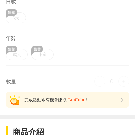
日數
3天
年齡
成人
小童
0
數量
完成活動即有機會賺取
TapCoin
！
商品介紹