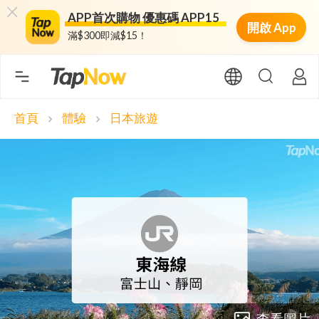
APP首次購物 優惠碼 APP15
開啟 App
滿$300即減$15！
首頁
體驗
日本旅遊
chevron_right
chevron_right
查看圖片