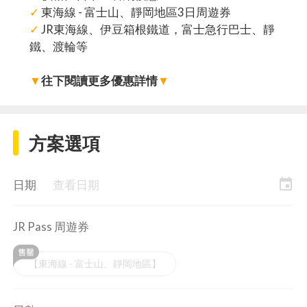
✓
東海線 - 富士山、靜岡地區3日周遊券
✓
JR東海線、伊豆箱根鐵道，富士急行巴士、靜
鐵、渡輪等
▼
往下閱讀更多優惠詳情
▼
方案選項
event
日期
查看日期
JR Pass 周遊券
【東海線 - 富士山、靜岡地區】