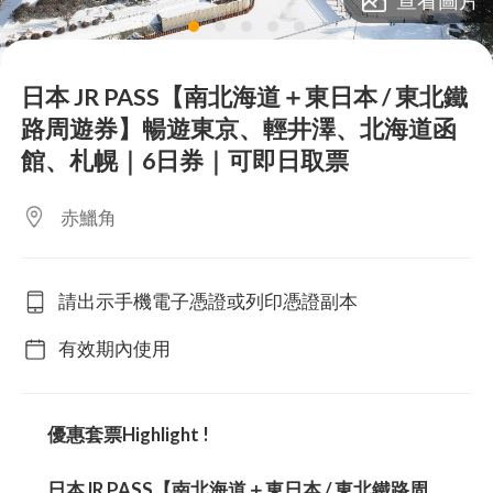
lens
lens
lens
lens
lens
日本 JR PASS【南北海道＋東日本 / 東北鐵
路周遊券】暢遊東京、輕井澤、北海道函
館、札幌｜6日券｜可即日取票
赤鱲角
請出示手機電子憑證或列印憑證副本
有效期內使用
優惠套票Highlight !
日本JR PASS【南北海道＋東日本 / 東北鐵路周