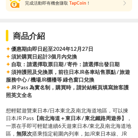
完成活動即有機會賺取
TapCoin
！
商品介紹
✦
優惠期由即日起至2024年12月27日
✦
須於購買日起計3個月內兌換
✦
自取：請選擇取票日期 / 寄件：請選擇出發日期
✦
須持護照及兌換票，前往日本JR各車站售票點 / 旅遊
服務中心 / 機場JR櫃檯等 綠色窗口兌換
✦
JR Pass 為實名制，購買時，請於結帳頁填寫旅客護
照英文全名
想輕鬆遊覽東日本/日本東北及南北海道地區，可以揀
日本JR Pass
【南北海道＋東日本 / 東北鐵路周遊券】
，
一票在手即可輕鬆連續6天遊東日本/東北及南北海道地
區，
無限次
搭乘指定範圍內列車，如JR東日本線、JR