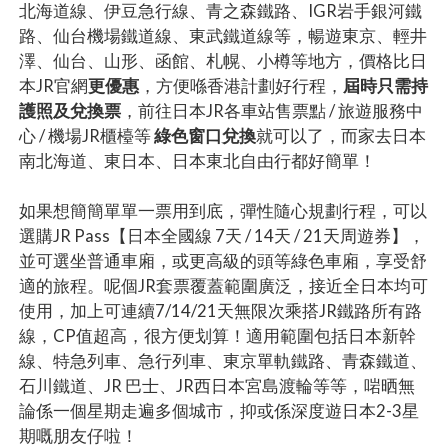
北海道線、伊豆急行線、青之森鐵路、IGR岩手銀河鐵
路、仙台機場鐵道線、東武鐵道線等，暢遊東京、輕井
澤、仙台、山形、函館、札幌、小樽等地方，價格比日
本JR官網
更優惠
，方便喺香港計劃好行程，
屆時只需持
護照及兌換票
，前往日本JR各車站售票點 / 旅遊服務中
心 / 機場JR櫃檯等
綠色窗口兌換
就可以了，而家去日本
南北海道、東日本、日本東北自由行都好簡單！
如果想簡簡單單一票用到底，彈性隨心規劃行程，可以
選購JR Pass【日本全國線 7天 / 14天 / 21天周遊券】，
並可選坐普通車廂，或更高級的頭等綠色車廂，享受舒
適的旅程。呢個JR套票覆蓋範圍廣泛，接近全日本均可
使用，加上可連續7/14/21天無限次乘搭JR鐵路所有路
線，CP值超高，很方便划算！適用範圍包括日本新幹
線、特急列車、急行列車、東京單軌鐵路、青森鐵道、
石川鐵道、JR 巴士、JR西日本宮島渡輪等等，啱晒無
論係一個星期走遍多個城市，抑或係深度遊日本2-3星
期嘅朋友仔啦！