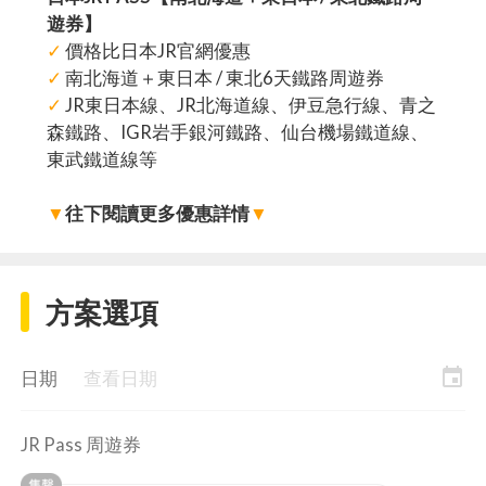
遊券】
✓
價格比日本JR官網優惠
✓
南北海道＋東日本 / 東北6天鐵路周遊券
✓
JR東日本線、JR北海道線、伊豆急行線、青之
森鐵路、IGR岩手銀河鐵路、仙台機場鐵道線、
東武鐵道線等
▼
往下閱讀更多優惠詳情
▼
方案選項
event
日期
查看日期
JR Pass 周遊券