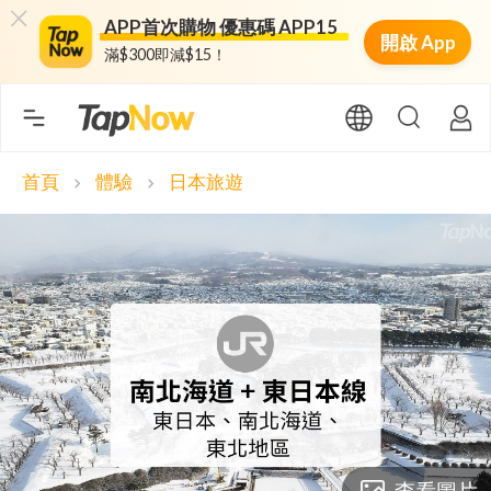
APP首次購物 優惠碼 APP15
開啟 App
滿$300即減$15！
首頁
體驗
日本旅遊
chevron_right
chevron_right
查看圖片