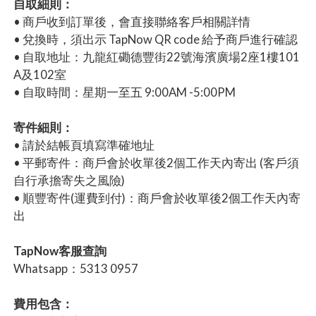
自取細則：
• 商戶收到訂單後，會直接聯絡客戶相關詳情
• 兌換時，須出示 TapNow QR code 給予商戶進行確認
• 自取地址：九龍紅磡德豐街22號海濱廣場2座1樓101
A及102室
• 自取時間：星期一至五 9:00AM -5:00PM
寄件細則：
• 請於結帳頁填寫準確地址
• 平郵寄件：商戶會於收單後2個工作天內寄出 (客戶須
自行承擔寄失之風險)
• 順豐寄件(運費到付)：商戶會於收單後2個工作天內寄
出
TapNow客服查詢
Whatsapp：5313 0957
費用包含：