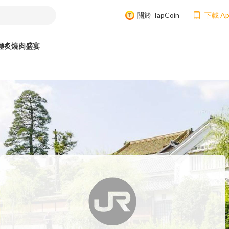
關於 TapCoin
下載 A
極炙燒肉盛宴