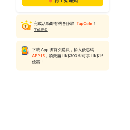
再上架通知
完成活動即有機會賺取
TapCoin
！
了解更多
下載 App 後首次購買，輸入優惠碼
APP15
，消費滿 HK$300 即可享 HK$15
優惠！