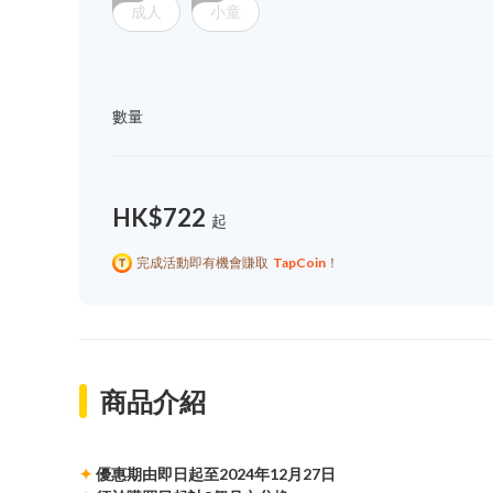
成人
小童
數量
HK$722
起
完成活動即有機會賺取
TapCoin
！
商品介紹
✦
優惠期由即日起至2024年12月27日