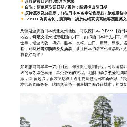
✦
須於購買日起計3個月內兌換
✦
自取：請選擇取票日期 / 寄件：請選擇出發日期
✦
須持護照及兌換票，前往日本JR各車站售票點 / 旅遊服務中心
✦
JR Pass 為實名制，購買時，請於結帳頁填寫旅客護照英
想輕鬆遊覽西日本或北九州地區，可以揀日本JR Pass
【西日
地區，
無限次
搭乘指定範圍內列車，如JR西日本特快列車、急
士等，暢遊大阪、博多、熊本、長崎、山口、廣島、島根、愛
程，屆時
只需持護照及兌換票
，前往日本JR各車站售票點 / 旅
行都好簡單！
如果想簡簡單單一票用到底，彈性隨心規劃行程，可以選購JR Pa
級的頭等綠色車廂，享受舒適的旅程。呢個JR套票覆蓋範圍廣泛
線，CP值超高，很方便划算！適用範圍包括日本新幹線、特急
本宮島渡輪等等，啱晒無論係一個星期走遍多個城市，抑或係