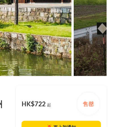
州
HK$722
售罄
起