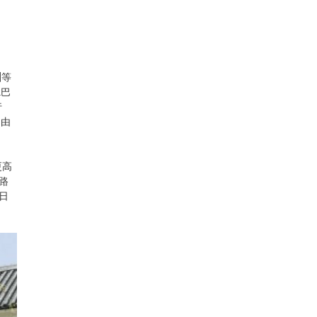
州
等
R巴
行
自由
更高
路
日