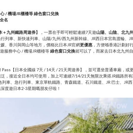
 / 機場JR櫃檯等 綠色窗口兌換
文全名
本＋九州鐵路周遊券】
，一票在手即可輕鬆連續7天遊
山陽、山陰、北九
行列車、新快速列車、山陽/九州/西九州新幹線、JR西日本宮島渡輪、J
媛、香川與岡山等地方，價格比日本JR官網
更優惠
，方便喺香港計劃好
遊服務中心 / 機場JR櫃檯等
綠色窗口兌換
就可以了，而家去日本北九州
ss【日本全國線 7天 / 14天 / 21天周遊券】，並可選坐普通車廂，或
，接近全日本均可使用，加上可連續7/14/21天無限次乘搭JR鐵路所有
列車、急行列車、東京單軌鐵路、青森鐵道、石川鐵道、JR 巴士、JR西
深度遊日本2-3星期嘅朋友仔啦！