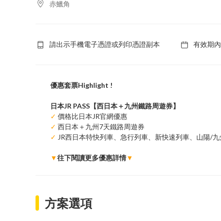
赤鱲角
請出示手機電子憑證或列印憑證副本
有效期內
優惠套票Highlight !
日本JR PASS【西日本＋九州鐵路周遊券】
✓
價格比日本JR官網優惠
✓
西日本＋九州7天鐵路周遊券
✓
JR西日本特快列車、急行列車、新快速列車、山陽/九
▼
往下閱讀更多優惠詳情
▼
方案選項