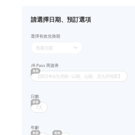
請選擇日期、預訂選項
選擇有效兌換期
expand_more
查看日期
JR Pass 周遊券
【西日本&九州線 - 山陽、山陰、北九州地區】
日數
7天
年齡