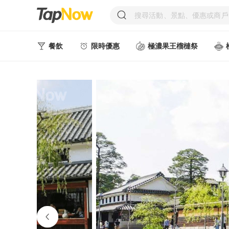
餐飲
限時優惠
極濃果王榴槤祭
人氣甜點
中式美食
西式美食
日韓美食
台式美食
東南亞美食
中西式美食