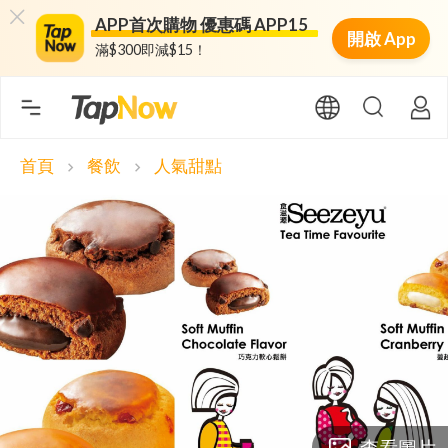
APP首次購物 優惠碼 APP15
開啟 App
滿$300即減$15！
首頁
餐飲
人氣甜點
chevron_right
chevron_right
查看圖片