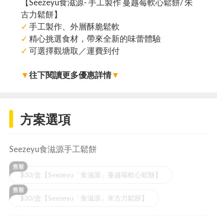
【Seezeyu食滋源- 手工製作 蔓越莓軟心鬆餅/ 朱
古力鬆餅】
✓
手工製作、外層酥脆鬆軟
✓
精心挑選食材，帶來全新的味蕾體驗
✓
可選擇觀塘取／運費到付
▼
往下閱讀更多優惠詳情
▼
方案選項
Seezeyu食滋源手工鬆餅
$30/盒【Seezeyu「食滋源」蔓越莓軟心鬆餅】
$30/盒【Seezeyu「食滋源」朱古力鬆餅】