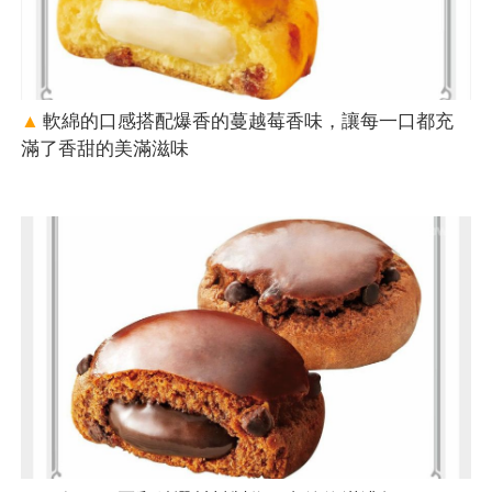
▲
軟綿的口感搭配爆香的蔓越莓香味，讓每一口都充
滿了香甜的美滿滋味