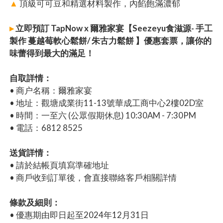
▲
頂級可可豆和精選材料製作，內餡飽滿濃郁
▸
立即預訂 TapNow x 爾雅家宴【Seezeyu食滋源- 手工
製作 蔓越莓軟心鬆餅/ 朱古力鬆餅 】優惠套票，讓你的
味蕾得到最大的滿足！
自取詳情：
• 商户名稱：爾雅家宴
• 地址：觀塘成業街11-13號華成工商中心2樓02D室
• 時間：一至六 (公眾假期休息) 10:30AM - 7:30PM
• 電話：6812 8525
送貨詳情：
• 請於結帳頁填寫準確地址
• 商戶收到訂單後，會直接聯絡客戶相關詳情
條款及細則：
• 優惠期由即日起至2024年12月31日