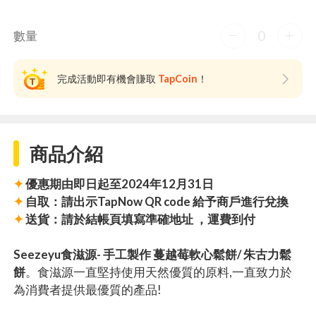
0
數量
完成活動即有機會賺取
TapCoin
！
商品介紹
✦
優惠期由即日起至2024年12月31日
✦
自取：請出示TapNow QR code 給予商戶進行兌換
✦
送貨：請於結帳頁填寫準確地址 ，運費到付
Seezeyu食滋源- 手工製作 蔓越莓軟心鬆餅/ 朱古力鬆
餅
。食滋源一直堅持使用天然優質的原料,一直致力於
為消費者提供最優質的產品!