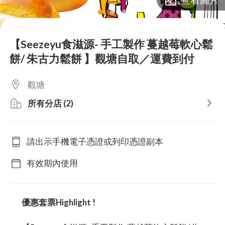
lens
lens
lens
【Seezeyu食滋源- 手工製作 蔓越莓軟心鬆
餅/ 朱古力鬆餅 】觀塘自取／運費到付
觀塘
所有分店 (2)
請出示手機電子憑證或列印憑證副本
有效期內使用
優惠套票Highlight !