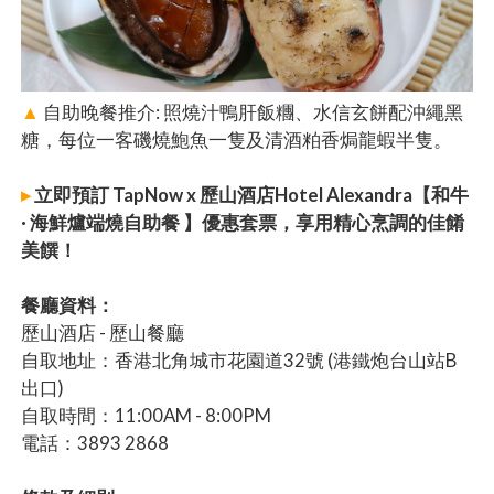
▲
自助晚餐推介: 照燒汁鴨肝飯糰、水信玄餅配沖繩黑
糖，每位一客磯燒鮑魚一隻及清酒粕香焗龍蝦半隻。
▸
立即預訂 TapNow x 歷山酒店Hotel Alexandra【和牛
· 海鮮爐端燒自助餐 】優惠套票，享用精心烹調的佳餚
美饌！
餐廳資料：
歷山酒店 - 歷山餐廳
自取地址：香港北角城市花園道32號 (港鐵炮台山站B
出口)
自取時間：11:00AM - 8:00PM
電話：3893 2868