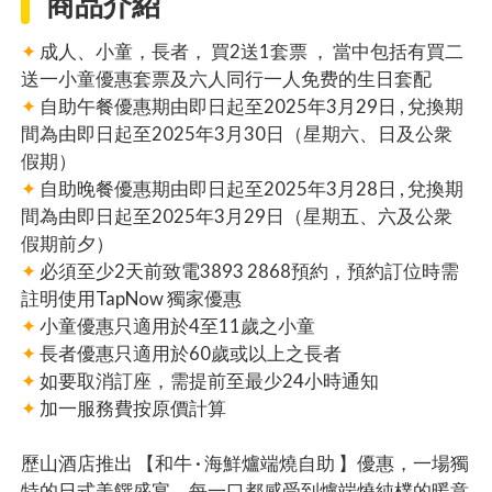
商品介紹
✦
成人、小童，長者， 買2送1套票 ， 當中包括有買二
送一小童優惠套票及六人同行一人免费的生日套配
✦
自助午餐優惠期由即日起至2025年3月29日 , 兌換期
間為由即日起至2025年3月30日（星期六、日及公衆
假期）
✦
自助晚餐優惠期由即日起至2025年3月28日 , 兌換期
間為由即日起至2025年3月29日（星期五、六及公衆
假期前夕）
✦
必須至少2天前致電3893 2868預約，預約訂位時需
註明使用TapNow 獨家優惠
✦
小童優惠只適用於4至11歲之小童
✦
長者優惠只適用於60歲或以上之長者
✦
如要取消訂座，需提前至最少24小時通知
✦
加一服務費按原價計算
歷山酒店推出 【和牛 · 海鮮爐端燒自助 】優惠，一場獨
特的日式美饌盛宴，每一口都感受到爐端燒純樸的暖意