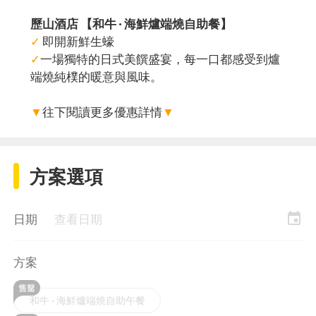
歷山酒店 【和牛 · 海鮮爐端燒自助餐】
✓
即開新鮮生蠔
✓
一場獨特的日式美饌盛宴，每一口都感受到爐
端燒純樸的暖意與風味。
▼
往下閱讀更多優惠詳情
▼
方案選項
event
日期
查看日期
方案
和牛 · 海鮮爐端燒自助午餐