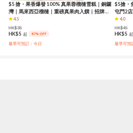
$5 搶・果香爆發 100% 真果蓉榴槤雪糕｜銅鑼
$5搶・
灣｜馬來西亞榴槤｜重磅真果肉入饌｜招牌榴
屯門2
槤雪糕｜即換即食｜限量100份
金枕頭
4.5
4.0
市自取
HK$38
HK$45
HK$5
HK$5
起
87% OFF
最早可預訂：今日
最早可預