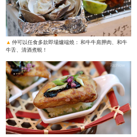
▲
仲可以任食多款即場爐端燒： 和牛牛肩胛肉、和牛
牛舌、清酒煮蜆！