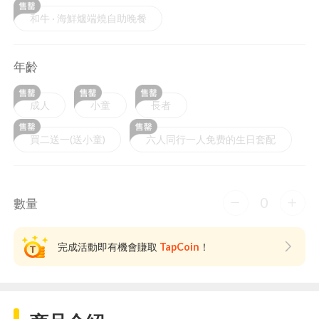
和牛 · 海鮮爐端燒自助晚餐
年齡
成人
小童
長者
買二送一(送小童)
六人同行一人免费的生日套配
0
數量
完成活動即有機會賺取
TapCoin
！