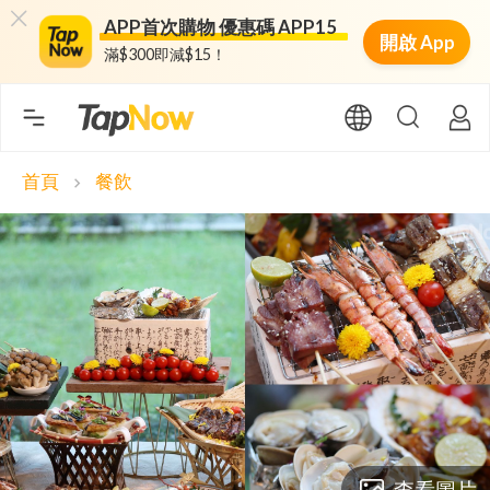
APP首次購物 優惠碼 APP15
開啟 App
滿$300即減$15！
首頁
餐飲
chevron_right
查看圖片