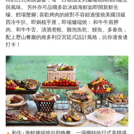
與風味。 另外亦可品嚐多款冰鎮海鮮如即開新鮮生
蠔、鱈場蟹腳 ; 喜歡烤肉的絕對不容錯過慢燒美國頂級
西冷牛扒、即焗梳乎厘，即場爐端燒： 和牛牛肩胛
肉、和牛牛舌、清酒煮蜆、雞泡魚乾、鰻魚、多春魚，
配上歷山餐廳的維多利亞宮廷式設計風格，比你邊食邊
打卡！
▲
和牛 · 海鮮爐端燒自助晚餐，一場獨特的日式美饌盛