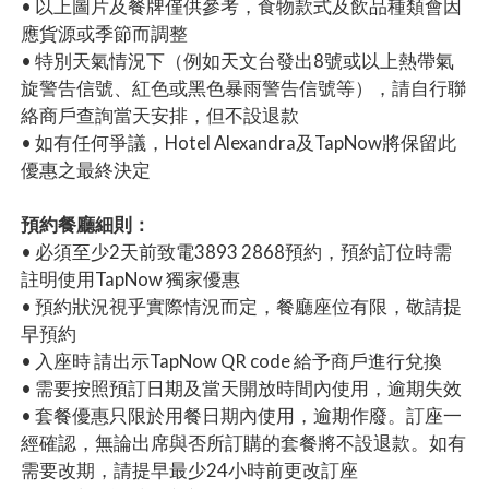
• 以上圖片及餐牌僅供參考，食物款式及飲品種類會因
應貨源或季節而調整
• 特別天氣情況下（例如天文台發出8號或以上熱帶氣
旋警告信號、紅色或黑色暴雨警告信號等），請自行聯
絡商戶查詢當天安排，但不設退款
• 如有任何爭議，Hotel Alexandra及TapNow將保留此
優惠之最終決定
預約餐廳細則：
• 必須至少2天前致電3893 2868預約，預約訂位時需
註明使用TapNow 獨家優惠
• 預約狀況視乎實際情況而定，餐廳座位有限，敬請提
早預約
• 入座時 請出示TapNow QR code 給予商戶進行兌換
• 需要按照預訂日期及當天開放時間內使用，逾期失效
• 套餐優惠只限於用餐日期內使用，逾期作廢。訂座一
經確認，無論出席與否所訂購的套餐將不設退款。如有
需要改期，請提早最少24小時前更改訂座