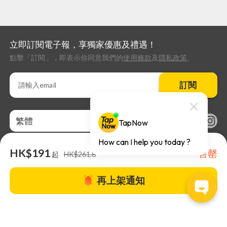
立即訂閱電子報，享獨家優惠及禮遇！
點擊「訂閱」，即表示你同意我們的
使用條款
及
隱私政策
。
訂閱
繁體
HK$191
售罄
起
HK$261.8
再上架通知
關於TapNow |
TapNow Blog |
加入成為合作夥伴
|
網站條款
|
幫助
中心