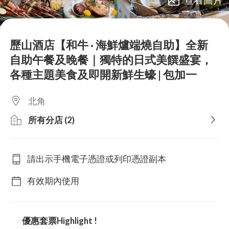
lens
歷山酒店【和牛 · 海鮮爐端燒自助】全新
自助午餐及晚餐｜獨特的日式美饌盛宴，
各種主題美食及即開新鮮生蠔 | 包加一
北角
所有分店 (2)
請出示手機電子憑證或列印憑證副本
有效期內使用
優惠套票Highlight !