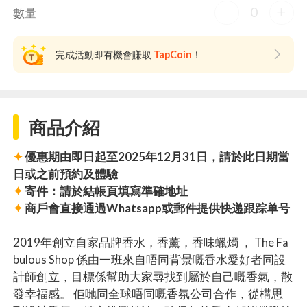
0
數量
完成活動即有機會賺取
TapCoin
！
商品介紹
✦
優惠期由即日起至2025年12月31日，請於此日期當
日或之前預約及體驗
✦
寄件：請於結帳頁填寫準確地址
✦
商戶會直接通過Whatsapp或郵件提供快递跟踪单号
2019年創立自家品牌香水，香薰，香味蠟燭 ， The Fa
bulous Shop 係由一班來自唔同背景嘅香水愛好者同設
計師創立，目標係幫助大家尋找到屬於自己嘅香氣，散
發幸福感。 ​佢哋同全球唔同嘅香氛公司合作，從構思