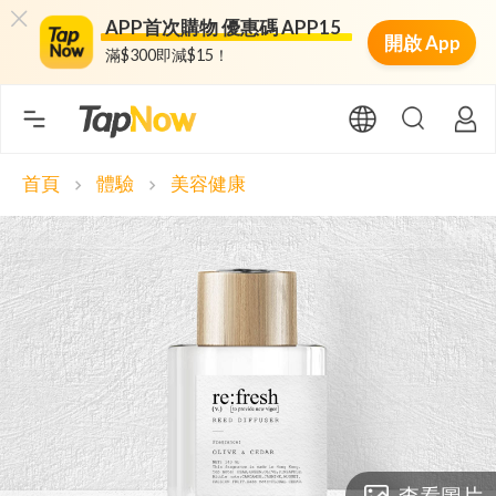
APP首次購物 優惠碼 APP15
開啟 App
滿$300即減$15！
首頁
體驗
美容健康
chevron_right
chevron_right
查看圖片