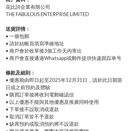
花比詩企業有限公司
THE FABULOUS ENTERPRISE LIMITED
送貨詳情：
• 一個包郵
• 請於結帳頁填寫準確地址
• 商戶會於收單後3個工作天內寄出
• 商戶會直接通過Whatsapp或郵件提供快递跟踪单号
條款及細則：
• 優惠期由即日起至2025年12月31日，請於此日期當
日或之前預約及體驗
• 購買訂單後將收到電郵確認信
• 以上優惠不能與其他優惠及推廣同時使用
• 下單後不設取消或退款
• 取消訂單皆不予退款
• 缺席預約或取消預約將不設退款