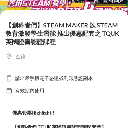
lens
lens
【​創科者們】STEAM MAKER 以 STEAM
教育激發學生潛能 推出優惠配套之 TQUK
英國證書認證課程
金鐘
請出示手機電子憑證或列印憑證副本
有效期內使用
優惠套票Highlight !
【​創科者們 TQUK 英國證書認證課程 套票】