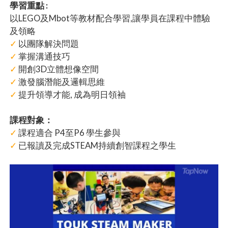
學習重點 :
以LEGO及Mbot等教材配合學習,讓學員在課程中體驗
及領略
✓
以團隊解決問題
✓
掌握溝通技巧
✓
開創3D立體想像空間
✓
激發腦潛能及邏輯思維
✓
提升領導才能, 成為明日領袖
課程對象：
✓
課程適合 P4至P6 學生參與
✓
已報讀及完成STEAM持續創智課程之學生