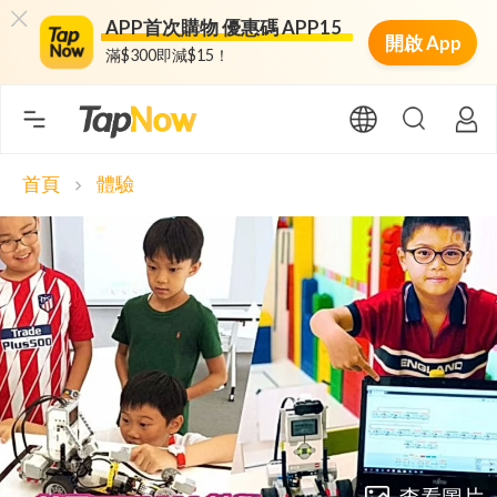
APP首次購物 優惠碼 APP15
開啟 App
滿$300即減$15！
首頁
體驗
chevron_right
查看圖片