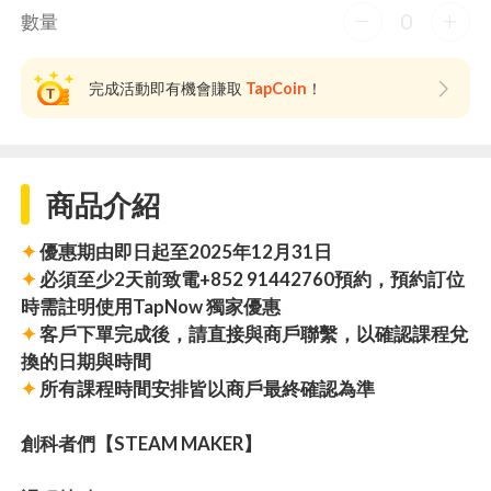
0
數量
完成活動即有機會賺取
TapCoin
！
商品介紹
✦
優惠期由即日起至2025年12月31日
✦
必須至少2天前致電+852 91442760預約，預約訂位
時需註明使用TapNow 獨家優惠
✦
客戶下單完成後，請直接與商戶聯繫，以確認課程兌
換的日期與時間
✦
所有課程時間安排皆以商戶最終確認為準
​創科者們【​STEAM MAKER】