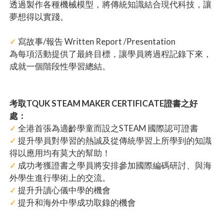
透過製作各種機械模型，將傳統知識結合現代科技，讓
夢想得以實踐。
✓
寫故事/報告 Written Report /Presentation
為每項活動提供了最終目標，讓學員將過程記錄下來，
成就一個階段性學習總結。
考取TQUK STEAM MAKER CERTIFICATE證書之好
處：
✓
全港首張為適齡學童而設之STEAM 國際認可證書
✓
提升學員對學習的熱誠及從傳統學習上所學到的知識
得以應用均有莫大的幫助！
✓
成功考獲證書之學員將安排參加國際編碼研討、與海
外學生進行學術上的交流。
✓
提升升讀心儀中學的機會
✓
提升和海外中學成功取錄的機會