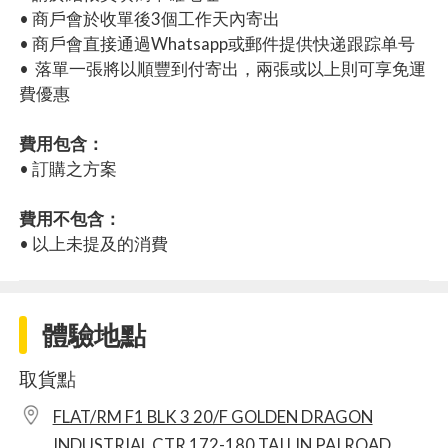
• 商戶會於收單後3個工作天內寄出
• 商戶會直接通過Whatsapp或郵件提供快递跟踪单号
• 落單一張將以順豐到付寄出，兩張或以上則可享免運
費優惠
費用包含：
• 訂購之方案
費用不包含：
• 以上未提及的消費
體驗地點
取貨點
FLAT/RM F1 BLK 3 20/F GOLDEN DRAGON
INDUSTRIAL CTR 172-180 TAI LIN PAI ROAD