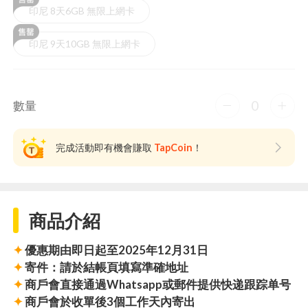
印尼 8天6GB 無限上網卡
印尼 9天10GB 無限上網卡
0
數量
完成活動即有機會賺取
TapCoin
！
商品介紹
✦
優惠期由即日起至2025年12月31日
✦
寄件：請於結帳頁填寫準確地址
✦
商戶會直接通過Whatsapp或郵件提供快递跟踪单号
✦
商戶會於收單後3個工作天內寄出