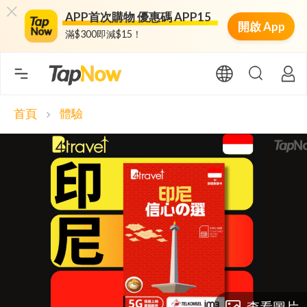
APP首次購物 優惠碼 APP15
開啟 App
滿$300即減$15！
首頁
體驗
chevron_right
查看圖片