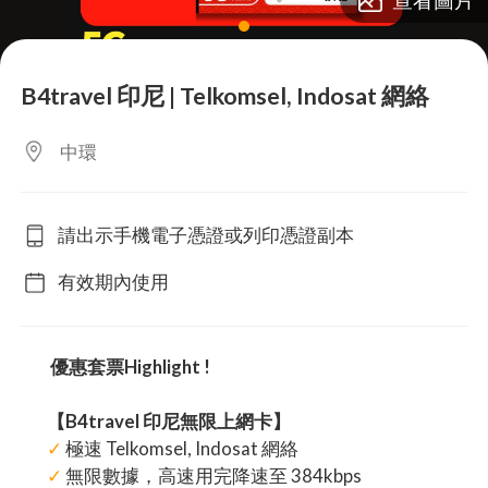
lens
B4travel 印尼 | Telkomsel, Indosat 網絡
中環
請出示手機電子憑證或列印憑證副本
有效期內使用
優惠套票Highlight !
【B4travel 印尼無限上網卡】
✓
極速 Telkomsel, Indosat 網絡
✓
無限數據，高速用完降速至 384kbps