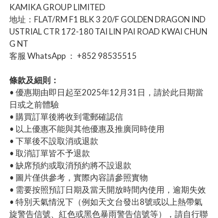
KAMIKA GROUP LIMITED
地址：FLAT/RM F1 BLK 3 20/F GOLDEN DRAGON IND
USTRIAL CTR 172-180 TAI LIN PAI ROAD KWAI CHUN
G NT
客服 WhatsApp ： +852 98535515
條款及細則：
• 優惠期由即日起至2025年12月31日，請於此日期當
日或之前體驗
• 購買訂單後將收到電郵確認信
• 以上優惠不能與其他優惠及推廣同時使用
• 下單後不設取消或退款
• 取消訂單皆不予退款
• 缺席預約或取消預約將不設退款
• 圖片僅供參考，實際內容請參照實物
• 需要按照預訂日期及當天開放時間內使用，逾期失效
• 特別天氣情況下（例如天文台發出8號或以上熱帶氣
旋警告信號、紅色或黑色暴雨警告信號等），請自行聯