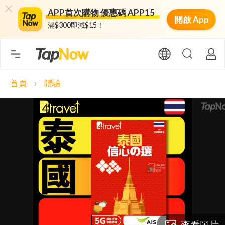
APP首次購物 優惠碼 APP15
開啟 App
滿$300即減$15！
首頁
體驗
chevron_right
查看圖片