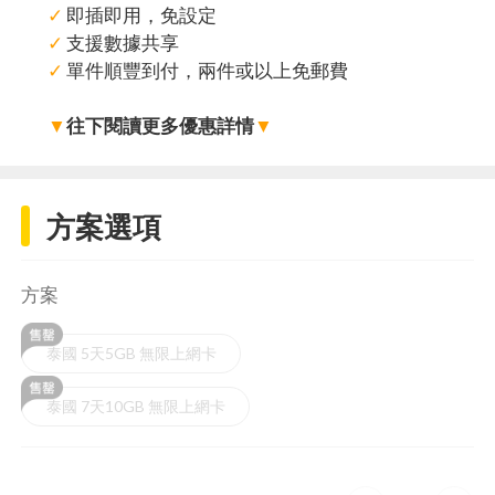
✓
即插即用，免設定
✓
支援數據共享
✓
單件順豐到付，兩件或以上免郵費
▼
往下閱讀更多優惠詳情
▼
方案選項
方案
泰國 5天5GB 無限上網卡
泰國 7天10GB 無限上網卡