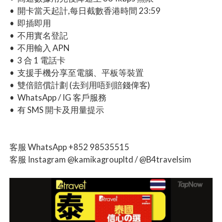
• 開卡當天起計,每日截數香港時間 23:59
• 即插即用
• 不用實名登記
• 不用輸入 APN
• 3 合 1 電話卡
• 支援手機分享至電腦、平板等裝置
• 雙倍賠償計劃 (去到用唔到賠錢俾客)
• WhatsApp / IG 客戶服務
• 有 SMS 開卡及用量提示
客服 WhatsApp +852 98535515
客服 Instagram @kamikagroupltd / @B4travelsim