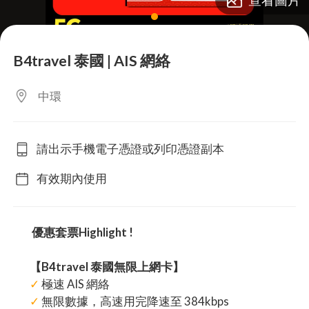
lens
B4travel 泰國 | AIS 網絡
中環
請出示手機電子憑證或列印憑證副本
有效期內使用
優惠套票Highlight !
【B4travel 泰國無限上網卡】
✓
極速 AIS 網絡
✓
無限數據，高速用完降速至 384kbps