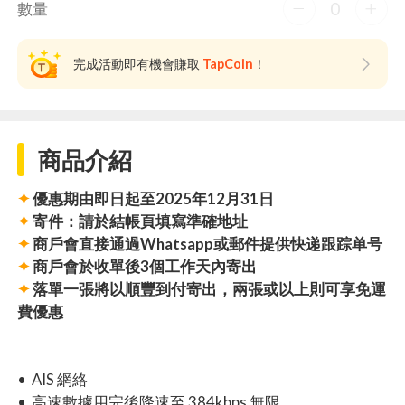
0
數量
完成活動即有機會賺取
TapCoin
！
商品介紹
✦
優惠期由即日起至2025年12月31日
✦
寄件：請於結帳頁填寫準確地址
✦
商戶會直接通過Whatsapp或郵件提供快递跟踪单号
✦
商戶會於收單後3個工作天內寄出
✦
落單一張將以順豐到付寄出，兩張或以上則可享免運
費優惠
• AIS 網絡
• 高速數據用完後降速至 384kbps 無限