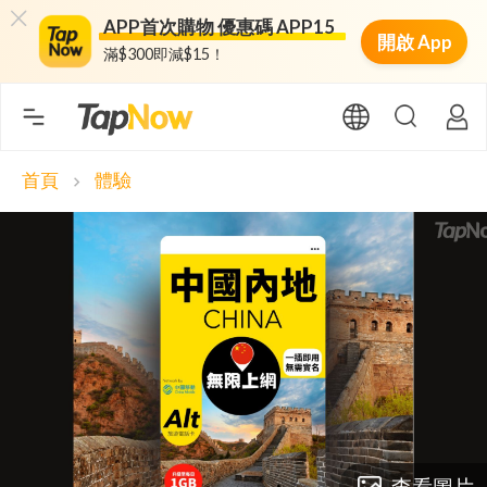
APP首次購物 優惠碼 APP15
開啟 App
滿$300即減$15！
首頁
體驗
chevron_right
查看圖片