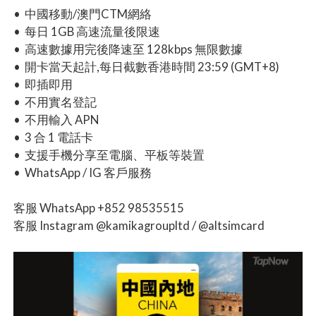
• 中國移動/澳門CTM網絡
• 每日 1GB 高速流量後限速
• 高速數據用完後降速至 128kbps 無限數據
• 開卡當天起計,每日截數香港時間 23:59 (GMT+8)
• 即插即用
• 不用實名登記
• 不用輸入 APN
• 3 合 1 電話卡
• 支援手機分享至電腦、平板等裝置
• WhatsApp / IG 客戶服務
客服 WhatsApp +852 98535515
客服 Instagram @kamikagroupltd / @altsimcard