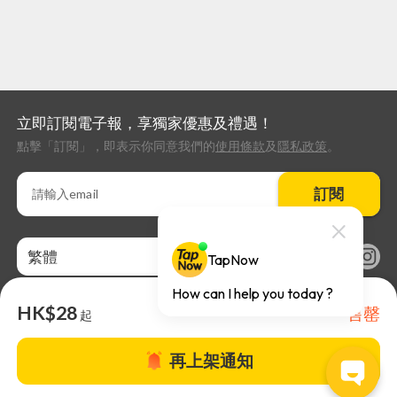
立即訂閱電子報，享獨家優惠及禮遇！
點擊「訂閱」，即表示你同意我們的
使用條款
及
隱私政策
。
訂閱
繁體
HK$28
售罄
起
再上架通知
關於TapNow |
TapNow Blog |
加入成為合作夥伴
|
網站條款
|
幫助