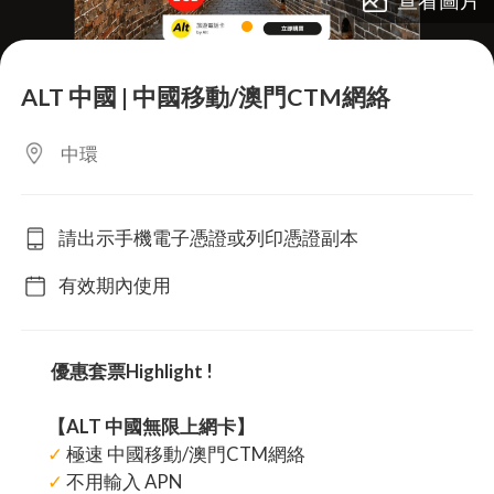
lens
ALT 中國 | 中國移動/澳門CTM網絡
中環
請出示手機電子憑證或列印憑證副本
有效期內使用
優惠套票Highlight !
【ALT 中國無限上網卡】
✓
極速 中國移動/澳門CTM網絡
✓
不用輸入 APN