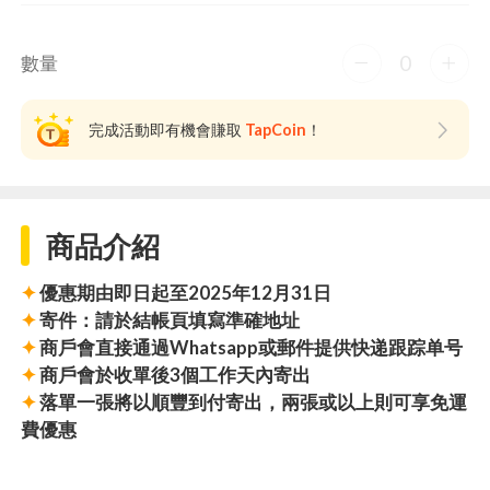
0
數量
完成活動即有機會賺取
TapCoin
！
商品介紹
✦
優惠期由即日起至2025年12月31日
✦
寄件：請於結帳頁填寫準確地址
✦
商戶會直接通過Whatsapp或郵件提供快递跟踪单号
✦
商戶會於收單後3個工作天內寄出
✦
落單一張將以順豐到付寄出，兩張或以上則可享免運
費優惠