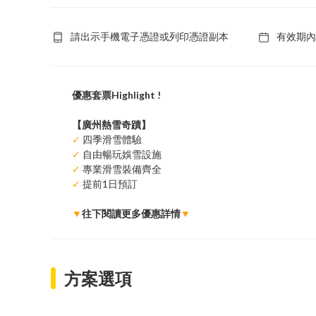
請出示手機電子憑證或列印憑證副本
有效期內
優惠套票Highlight !
【廣州熱雪奇蹟】
✓
四季滑雪體驗
✓
自由暢玩娛雪設施
✓
專業滑雪裝備齊全
✓
提前1日預訂
▼
往下閱讀更多優惠詳情
▼
方案選項