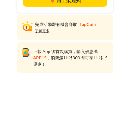
再上架通知
完成活動即有機會賺取
TapCoin
！
了解更多
下載 App 後首次購買，輸入優惠碼
APP15
，消費滿 HK$300 即可享 HK$15
優惠！