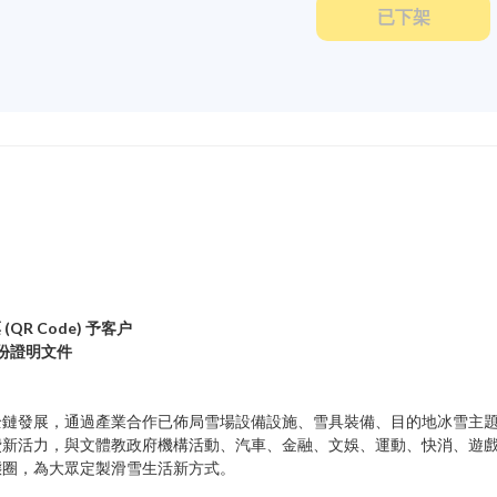
已下架
R Code) 予客户
身份證明文件
全鏈發展，通過產業合作已佈局雪場設備設施、雪具裝備、目的地冰雪主
費新活力，與文體教政府機構活動、汽車、金融、文娛、運動、快消、遊
態圈，為大眾定製滑雪生活新方式。