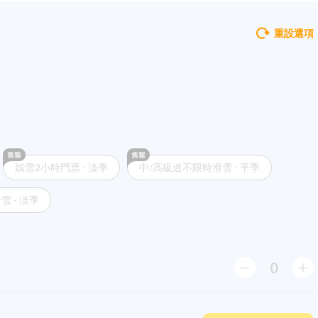
重設選項
娛雪2小時門票 - 淡季
中/高級道不限時滑雪 - 平季
 - 淡季
0