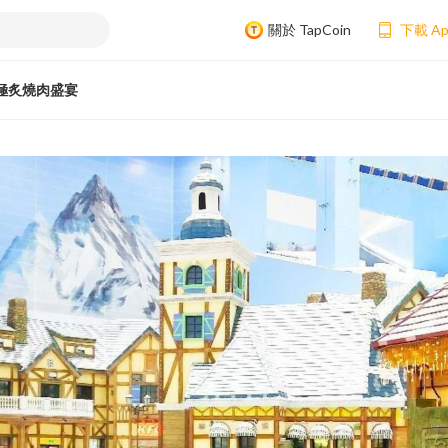
關於 TapCoin
下載 A
極炙燒肉盛宴