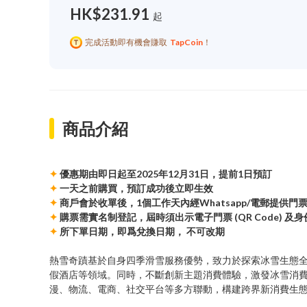
HK$231.91
起
完成活動即有機會賺取
TapCoin
！
商品介紹
✦
優惠期由即日起至2025年12月31日，提前1日預訂
✦
一天之前購買，預訂成功後立即生效
✦
商戶會於收單後，1個工作天內經Whatsapp/電郵提供門票 (Q
✦
購票需實名制登記，屆時須出示電子門票 (QR Code) 及
✦
所下單日期，即爲兌換日期， 不可改期
熱雪奇蹟基於自身四季滑雪服務優勢，致力於探索冰雪生態
假酒店等領域。同時，不斷創新主題消費體驗，激發冰雪消
漫、物流、電商、社交平台等多方聯動，構建跨界新消費生