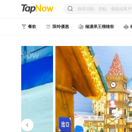
餐飲
限時優惠
極濃果王榴槤祭
人氣甜點
中式美食
西式美食
日韓美食
台式美食
東南亞美食
中西式美食