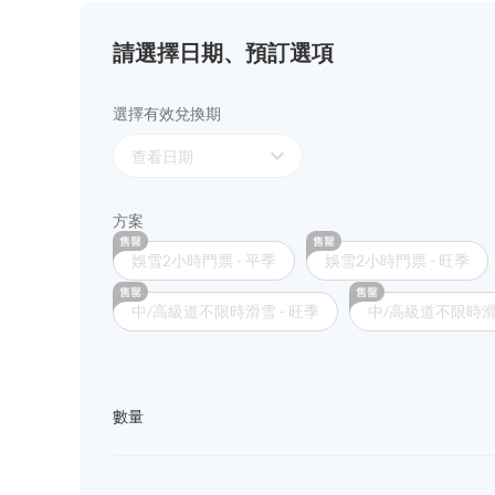
請選擇日期、預訂選項
選擇有效兌換期
expand_more
查看日期
方案
娛雪2小時門票 - 平季
娛雪2小時門票 - 旺季
中/高級道不限時滑雪 - 旺季
中/高級道不限時滑雪
數量