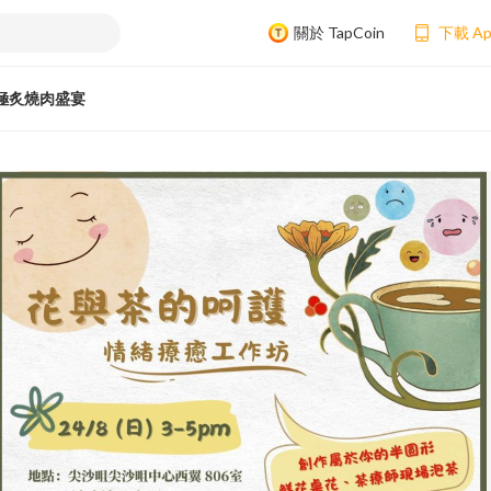
關於 TapCoin
下載 A
極炙燒肉盛宴