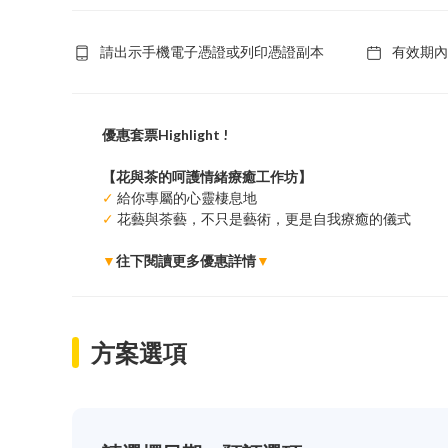
請出示手機電子憑證或列印憑證副本
有效期內
優惠套票Highlight !
【​花與茶的呵護情緒療癒工作坊】
✓
給你專屬的心靈棲息地
✓
花藝與茶藝，不只是藝術，更是自我療癒的儀式
▼
往下閱讀更多優惠詳情
▼
方案選項