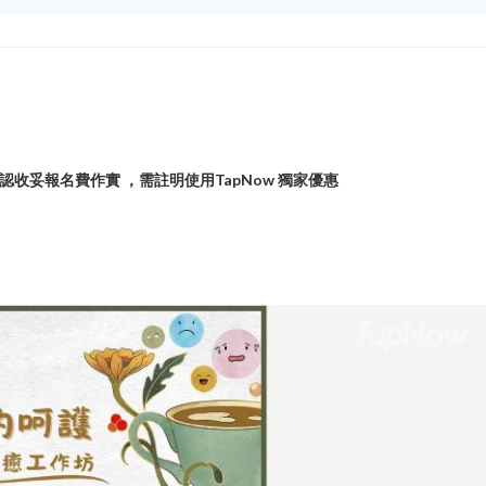
以確認收妥報名費作實 ，需註明使用TapNow 獨家優惠