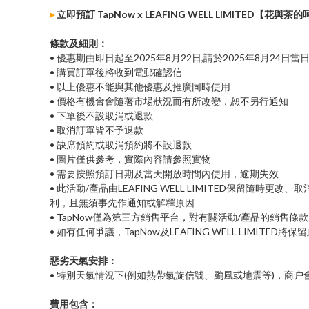
▸
立即預訂 TapNow x LEAFING WELL LIMIT
條款及細則：
• 優惠期由即日起至2025年8月22日,請於2025年8月24日
• 購買訂單後將收到電郵確認信
• 以上優惠不能與其他優惠及推廣同時使用
• 價格有機會會隨著市場狀況而有所改變，恕不另行通知
• 下單後不設取消或退款
• 取消訂單皆不予退款
• 缺席預約或取消預約將不設退款
• 圖片僅供參考，實際內容請參照實物
• 需要按照預訂日期及當天開放時間內使用，逾期失效
• 此活動/產品由LEAFING WELL LIMITED保留隨
利，且無須事先作通知或解釋原因
• TapNow僅為第三方銷售平台，對有關活動/產品的銷售條
• 如有任何爭議，TapNow及LEAFING WELL LIMITED
惡劣天氣安排：
• 特別天氣情況下(例如熱帶氣旋信號、颱風或地震等)，商
費用包含：