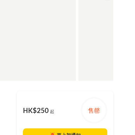
HK$250
售罄
起