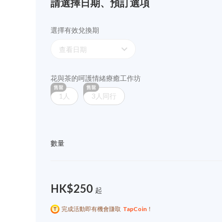
請選擇日期、預訂選項
選擇有效兌換期
expand_more
查看日期
花與茶的呵護情緒療癒工作坊
1人
3人同行
數量
HK$250
起
完成活動即有機會賺取
TapCoin
！