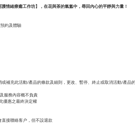
ED【花與茶的呵護情緒療癒工作坊】，在花與茶的氤氳中，尋回內心的平靜與力量！
當日預約及體驗
時更改、取消或補充此活動/產品的條款及細則，更改、暫停、終止或取消活動/產品
款及服務內容概不負責
將保留此優惠之最終決定權
户會直接聯絡客户，但不設退款