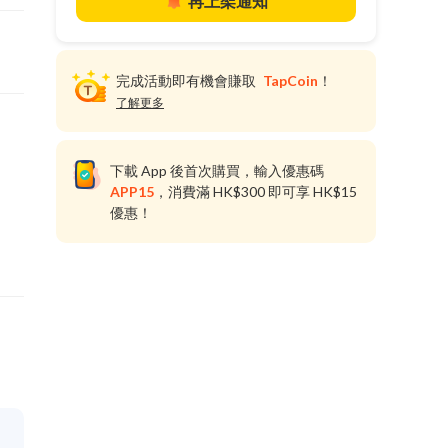
再上架通知
完成活動即有機會賺取
TapCoin
！
了解更多
下載 App 後首次購買，輸入優惠碼
APP15
，消費滿 HK$300 即可享 HK$15
優惠！