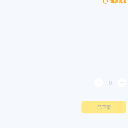
重設選項
0
已下架