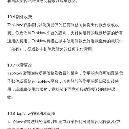
將嘗試接觸並與供應商聯繫以尋求協商。
10.6 額外收費
TapNow保留權利以為所提供的任何服務向你提出付款要求或收
費。你應依照TapNow平台的說明，支付你選擇的服務所需的所有
適用的費用。TapNow有權在據本使用條款允許退款至你的款項中
（如有），從退款中扣除您所欠的任何未付費用。
10.7 收費更改
TapNow保留隨時變更價格及收費的權利，變更的內容可能透過電
子郵件或張貼在TapNow平台，若你於該等變更的通知發出後使
用，或繼續使用該服務，意味閣下同意並接納變更後的價格及
收。
10.8 TapNow的權利及義務
TapNow保留絕對酌情權以拒絕或取消任何可能違反此條款及/或