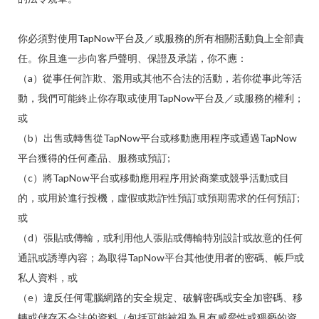
你必須對使用TapNow平台及／或服務的所有相關活動負上全部責
任。你且進一步向客戶聲明、保證及承諾，你不應：
（a）從事任何詐欺、濫用或其他不合法的活動，若你從事此等活
動，我們可能終止你存取或使用TapNow平台及／或服務的權利；
或
（b）出售或轉售從TapNow平台或移動應用程序或通過TapNow
平台獲得的任何產品、服務或預訂;
（c）將TapNow平台或移動應用程序用於商業或競爭活動或目
的，或用於進行投機，虛假或欺詐性預訂或預期需求的任何預訂;
或
（d）張貼或傳輸，或利用他人張貼或傳輸特別設計或故意的任何
通訊或誘導內容；為取得TapNow平台其他使用者的密碼、帳戶或
私人資料，或
（e）違反任何電腦網路的安全規定、破解密碼或安全加密碼、移
轉或儲存不合法的資料（包括可能被視為具有威脅性或猥褻的資