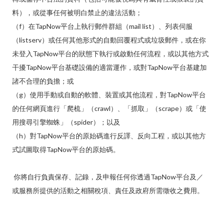
料），或從事任何被明白禁止的違法活動；
（f）在TapNow平台上執行郵件群組（mail list）、列表伺服
（listserv）或任何其他形式的自動回覆程式或垃圾郵件，或在你
未登入TapNow平台的狀態下執行或啟動任何流程，或以其他方式
干擾TapNow平台基礎設備的適當運作，或對TapNow平台基建加
諸不合理的負擔；或
（g）使用手動或自動的軟體、裝置或其他流程，對TapNow平台
的任何網頁進行「爬梳」（crawl）、「抓取」（scrape）或「使
用搜尋引擎蜘蛛」（spider）；以及
（h）對TapNow平台的原始碼進行反譯、反向工程，或以其他方
式試圖取得TapNow平台的原始碼。
你將自行負責保存、記錄，及申報任何你透過TapNow平台及／
或服務所提供的活動之相關稅項、責任及政府所需徵收之費用。