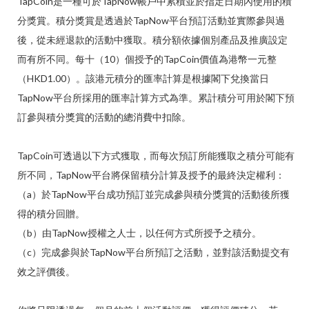
TapCoin是一種可於TapNow帳戶中累積並於指定日期內使用的積
分獎賞。積分獎賞是透過於TapNow平台預訂活動並實際參與過
後，從未經退款的活動中獲取。積分額依據個別產品及推廣設定
而有所不同。每十（10）個授予的TapCoin價值為港幣一元整
（HKD1.00）。該港元積分的匯率計算是根據閣下兌換當日
TapNow平台所採用的匯率計算方式為準。累計積分可用於閣下預
訂參與積分獎賞的活動的總消費中扣除。
TapCoin可透過以下方式獲取，而每次預訂所能獲取之積分可能有
所不同，TapNow平台將保留積分計算及授予的最終決定權利：
（a）於TapNow平台成功預訂並完成參與積分獎賞的活動後所獲
得的積分回贈。
（b）由TapNow授權之人士，以任何方式所授予之積分。
（c）完成參與於TapNow平台所預訂之活動，並對該活動提交有
效之評價後。