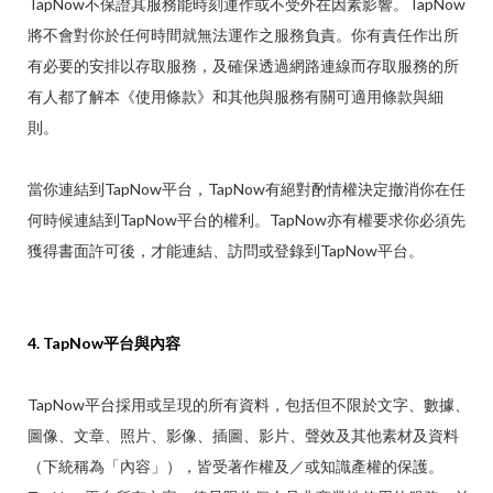
TapNow不保證其服務能時刻運作或不受外在因素影響。TapNow
將不會對你於任何時間就無法運作之服務負責。你有責任作出所
有必要的安排以存取服務，及確保透過網路連線而存取服務的所
有人都了解本《使用條款》和其他與服務有關可適用條款與細
則。
當你連結到TapNow平台，TapNow有絕對酌情權決定撤消你在任
何時候連結到TapNow平台的權利。TapNow亦有權要求你必須先
獲得書面許可後，才能連結、訪問或登錄到TapNow平台。
4. TapNow平台與內容
TapNow平台採用或呈現的所有資料，包括但不限於文字、數據、
圖像、文章、照片、影像、插圖、影片、聲效及其他素材及資料
（下統稱為「內容」），皆受著作權及／或知識產權的保護。