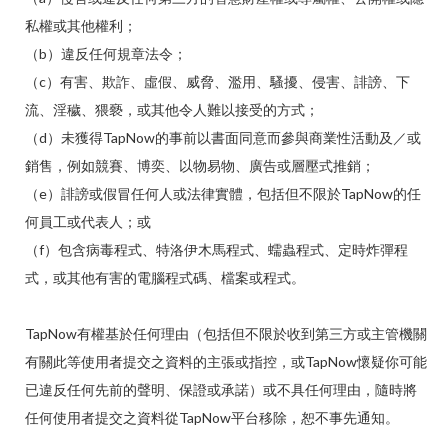
私權或其他權利；
（b）違反任何規章法令；
（c）有害、欺詐、虛假、威脅、濫用、騷擾、侵害、誹謗、下
流、淫穢、猥褻，或其他令人難以接受的方式；
（d）未獲得TapNow的事前以書面同意而參與商業性活動及／或
銷售，例如競賽、博奕、以物易物、廣告或層壓式推銷；
（e）誹謗或假冒任何人或法律實體，包括但不限於TapNow的任
何員工或代表人；或
（f）包含病毒程式、特洛伊木馬程式、蠕蟲程式、定時炸彈程
式，或其他有害的電腦程式碼、檔案或程式。
TapNow有權基於任何理由（包括但不限於收到第三方或主管機關
有關此等使用者提交之資料的主張或指控，或TapNow懷疑你可能
已違反任何先前的聲明、保證或承諾）或不具任何理由，隨時將
任何使用者提交之資料從TapNow平台移除，恕不事先通知。