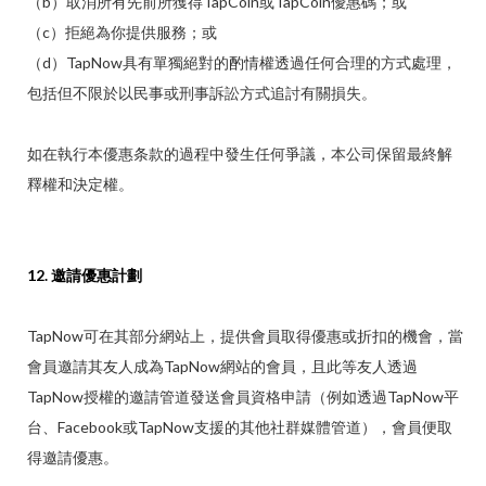
（b）取消所有先前所獲得TapCoin或TapCoin優惠碼；或
（c）拒絕為你提供服務；或
（d）TapNow具有單獨絕對的酌情權透過任何合理的方式處理，
包括但不限於以民事或刑事訴訟方式追討有關損失。
如在執行本優惠条款的過程中發生任何爭議，本公司保留最終解
釋權和決定權。
12. 邀請優惠計劃
TapNow可在其部分網站上，提供會員取得優惠或折扣的機會，當
會員邀請其友人成為TapNow網站的會員，且此等友人透過
TapNow授權的邀請管道發送會員資格申請（例如透過TapNow平
台、Facebook或TapNow支援的其他社群媒體管道），會員便取
得邀請優惠。